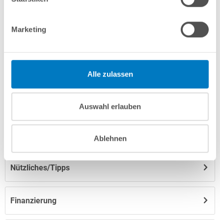
Marketing
Produktbeschreibung
Herstellerangaben
Alle zulassen
Anleitungen/Datenblätter
Auswahl erlauben
Hinweise zum Versand / zur Lagerung
Ablehnen
Nützliches/Tipps
Finanzierung