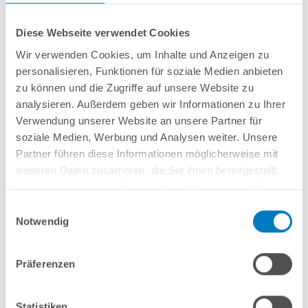
Diese Webseite verwendet Cookies
Wir verwenden Cookies, um Inhalte und Anzeigen zu
personalisieren, Funktionen für soziale Medien anbieten
Stahlwand-Rundbecken
POOL
SANA
HQ
-
Made
in
Germany
- bestehend
zu können und die Zugriffe auf unsere Website zu
aus ca. 0,8 mm starker, feuerverzinkter Stahlwand + sehr passgenauer,
analysieren. Außerdem geben wir Informationen zu Ihrer
sandfarbener
PVC-Poolfolie 0,8 mm mit
Einhängebiese
+
Kombi-
Verwendung unserer Website an unsere Partner für
Spezialhandlauf aus hochwertigem und stabilem Aluminium
sowie
Bodenschienen aus Kunststoff.
soziale Medien, Werbung und Analysen weiter. Unsere
Partner führen diese Informationen möglicherweise mit
weiteren Daten zusammen, die Sie ihnen bereitgestellt
In den Warenkorb
haben oder die sie im Rahmen Ihrer Nutzung der Dienste
gesammelt haben.
Einwilligungsauswahl
Merken
Notwendig
Vergleichen
Präferenzen
Fragen? Wir helfen Ihnen gerne weiter:
info(at)poolsana.de
Anfrageformular
Statistiken