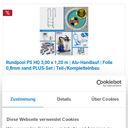
Rundpool PS HQ 3,00 x 1,20 m | Alu-Handlauf | Folie
0,8mm sand PLUS-Set | Teil-/Kompletteinbau
Kurzbeschreibung
1.599,00 € *
(-30,45% vom UVP)
Zustimmung
Details
Über Cookies
UVP:
2.299,00 € *
Artikel-Nr.:
104351
Diese Webseite verwendet Cookies
Versandkostenfreie Lieferung!