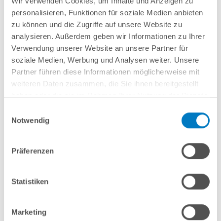
Wir verwenden Cookies, um Inhalte und Anzeigen zu
Lieferung in ca. 3-6 Arbeitstagen
personalisieren, Funktionen für soziale Medien anbieten
zu können und die Zugriffe auf unsere Website zu
In den Warenkorb
analysieren. Außerdem geben wir Informationen zu Ihrer
Verwendung unserer Website an unsere Partner für
soziale Medien, Werbung und Analysen weiter. Unsere
Partner führen diese Informationen möglicherweise mit
weiteren Daten zusammen, die Sie ihnen bereitgestellt
haben oder die sie im Rahmen Ihrer Nutzung der Dienste
gesammelt haben.
Einwilligungsauswahl
Notwendig
Präferenzen
Rundpool PS HQ 3,00 x1,20 m | Alu-Handlauf | Folie
0,8mm sand PROFI-Set | Freiaufstellung/Teileinbau
Statistiken
Kurzbeschreibung
1.999,00 € *
Marketing
(-28,58% vom UVP)
UVP:
2.799,00 € *