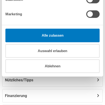
Marketing
Produktbeschreibung
Herstellerangaben
Alle zulassen
Anleitungen/Datenblätter
Auswahl erlauben
Hinweise zum Versand / zur Lagerung
Ablehnen
Nützliches/Tipps
Finanzierung