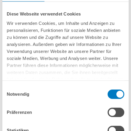
Diese Webseite verwendet Cookies
Wir verwenden Cookies, um Inhalte und Anzeigen zu
personalisieren, Funktionen für soziale Medien anbieten
Stahlwand-Rundbecken
POOL
SANA
HQ
-
Made
in
Germany
- bestehend
zu können und die Zugriffe auf unsere Website zu
aus ca. 0,8 mm starker, feuerverzinkter Stahlwand + sehr passgenauer,
analysieren. Außerdem geben wir Informationen zu Ihrer
sandfarbener
PVC-Poolfolie 0,8 mm mit
Einhängebiese
+
Kombi-
Verwendung unserer Website an unsere Partner für
Spezialhandlauf aus hochwertigem und stabilem Aluminium
sowie
Bodenschienen aus Kunststoff.
soziale Medien, Werbung und Analysen weiter. Unsere
Partner führen diese Informationen möglicherweise mit
weiteren Daten zusammen, die Sie ihnen bereitgestellt
In den Warenkorb
haben oder die sie im Rahmen Ihrer Nutzung der Dienste
gesammelt haben.
Einwilligungsauswahl
Merken
Notwendig
Vergleichen
Präferenzen
Fragen? Wir helfen Ihnen gerne weiter:
info(at)poolsana.de
Anfrageformular
Statistiken