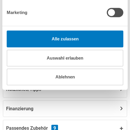
Produktbeschreibung
Marketing
Herstellerangaben
Alle zulassen
Anleitungen/Datenblätter
Auswahl erlauben
Hinweise zum Versand / zur Lagerung
Ablehnen
Nützliches/Tipps
Finanzierung
Passendes Zubehör
9