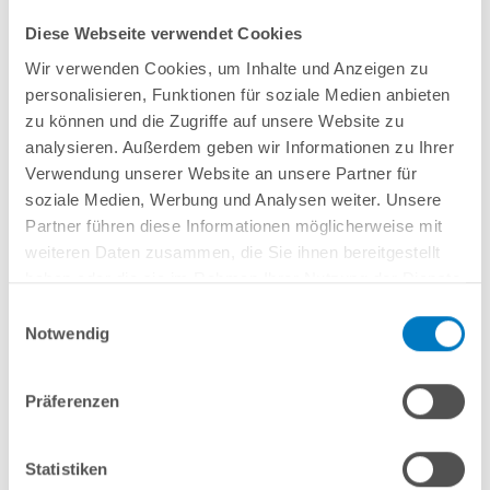
Diese Webseite verwendet Cookies
Wir verwenden Cookies, um Inhalte und Anzeigen zu
personalisieren, Funktionen für soziale Medien anbieten
Stahlwand-Rundbecken
POOL
SANA
PQ
-
Made
in
Germany
- bestehend
zu können und die Zugriffe auf unsere Website zu
aus 0,7-0,8 mm starker, feuerverzinkter Stahlwand + sehr passgenauer,
analysieren. Außerdem geben wir Informationen zu Ihrer
blauer PVC-Poolfolie 0,8 mm mit
Einhängebiese
+
Kombi-Spezialhandlauf
Verwendung unserer Website an unsere Partner für
und Bodenschienen aus Kunststoff in
blau
.
soziale Medien, Werbung und Analysen weiter. Unsere
Partner führen diese Informationen möglicherweise mit
weiteren Daten zusammen, die Sie ihnen bereitgestellt
In den Warenkorb
haben oder die sie im Rahmen Ihrer Nutzung der Dienste
gesammelt haben.
Einwilligungsauswahl
Merken
Vergleichen
Notwendig
Fragen? Wir helfen Ihnen gerne weiter:
Präferenzen
info(at)poolsana.de
Anfrageformular
Statistiken