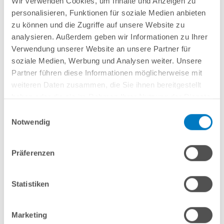
Wir verwenden Cookies, um Inhalte und Anzeigen zu
Lieferung in ca. 3-6 Arbeitstagen
personalisieren, Funktionen für soziale Medien anbieten
zu können und die Zugriffe auf unsere Website zu
In den Warenkorb
analysieren. Außerdem geben wir Informationen zu Ihrer
Verwendung unserer Website an unsere Partner für
soziale Medien, Werbung und Analysen weiter. Unsere
Partner führen diese Informationen möglicherweise mit
weiteren Daten zusammen, die Sie ihnen bereitgestellt
haben oder die sie im Rahmen Ihrer Nutzung der Dienste
gesammelt haben.
Einwilligungsauswahl
Notwendig
Präferenzen
Stahlwand-Rundpool POOLSANA PQ 3,50 x 1,35 m
COMFORT-Set | Freiaufstellung/Teileinbau
Statistiken
Kurzbeschreibung
1.499,00 € *
Marketing
(-28,59% vom UVP)
UVP:
2.099,00 € *