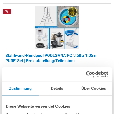
Stahlwand-Rundpool POOLSANA PQ 3,50 x 1,35 m
PURE-Set | Freiaufstellung/Teileinbau
Kurzbeschreibung
1.299,00 € *
(-27,79% vom UVP)
Zustimmung
Details
Über Cookies
UVP:
1.799,00 € *
Artikel-Nr.:
107569
Diese Webseite verwendet Cookies
Versandkostenfreie Lieferung!