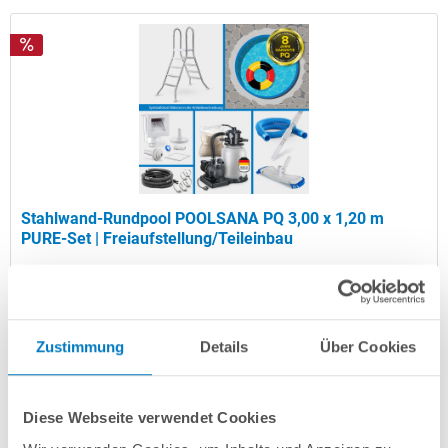
Stahlwand-Rundpool POOLSANA PQ 3,00 x 1,20 m
PURE-Set | Freiaufstellung/Teileinbau
Kurzbeschreibung
1.099,00 € *
(-15,4% vom UVP)
Zustimmung
Details
Über Cookies
UVP:
1.299,00 € *
Artikel-Nr.:
102863
Diese Webseite verwendet Cookies
Versandkostenfreie Lieferung!