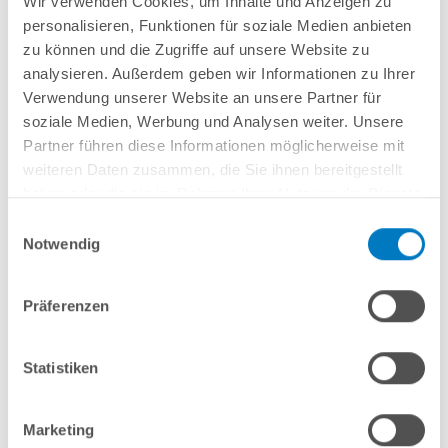
Wir verwenden Cookies, um Inhalte und Anzeigen zu
Lieferung in ca. 3-6 Arbeitstagen
personalisieren, Funktionen für soziale Medien anbieten
zu können und die Zugriffe auf unsere Website zu
In den Warenkorb
analysieren. Außerdem geben wir Informationen zu Ihrer
Verwendung unserer Website an unsere Partner für
soziale Medien, Werbung und Analysen weiter. Unsere
Partner führen diese Informationen möglicherweise mit
weiteren Daten zusammen, die Sie ihnen bereitgestellt
haben oder die sie im Rahmen Ihrer Nutzung der Dienste
gesammelt haben.
Einwilligungsauswahl
Notwendig
Präferenzen
Stahlwand-Rundpool POOLSANA PQ 3,00 x 1,20 m
COMFORT-Set | Freiaufstellung/Teileinbau
Statistiken
Kurzbeschreibung
1.299,00 € *
Marketing
(-23,54% vom UVP)
UVP:
1.699,00 € *