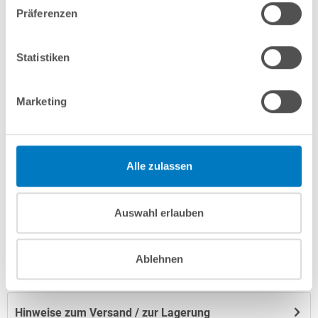
Präferenzen
Merken
Vergleichen
Statistiken
Fragen? Wir helfen Ihnen gerne weiter:
Marketing
info(at)poolsana.de
Anfrageformular
Alle zulassen
Produktbeschreibung
Auswahl erlauben
Herstellerangaben
Ablehnen
Anleitungen/Datenblätter
Hinweise zum Versand / zur Lagerung