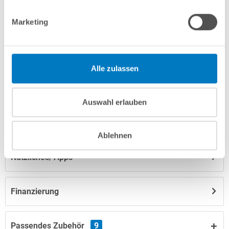
Produktbeschreibung
Marketing
Herstellerangaben
Alle zulassen
Anleitungen/Datenblätter
Auswahl erlauben
Hinweise zum Versand / zur Lagerung
Ablehnen
Nützliches/Tipps
Finanzierung
Passendes Zubehör
9