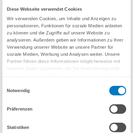
Diese Webseite verwendet Cookies
Wir verwenden Cookies, um Inhalte und Anzeigen zu
personalisieren, Funktionen für soziale Medien anbieten
Stahlwand-Rundbecken
POOL
SANA
PQ
-
Made
in
Germany
- bestehend
zu können und die Zugriffe auf unsere Website zu
aus 0,7-0,8 mm starker, feuerverzinkter Stahlwand + sehr passgenauer,
analysieren. Außerdem geben wir Informationen zu Ihrer
blauer PVC-Poolfolie 0,8 mm mit
Einhängebiese
+
Kombi-Spezialhandlauf
Verwendung unserer Website an unsere Partner für
und Bodenschienen aus Kunststoff in
blau
.
soziale Medien, Werbung und Analysen weiter. Unsere
Partner führen diese Informationen möglicherweise mit
weiteren Daten zusammen, die Sie ihnen bereitgestellt
In den Warenkorb
haben oder die sie im Rahmen Ihrer Nutzung der Dienste
gesammelt haben.
Einwilligungsauswahl
Merken
Vergleichen
Notwendig
Fragen? Wir helfen Ihnen gerne weiter:
Präferenzen
info(at)poolsana.de
Anfrageformular
Statistiken