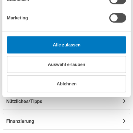
Marketing
Produktbeschreibung
Herstellerangaben
Alle zulassen
Anleitungen/Datenblätter
Auswahl erlauben
Hinweise zum Versand / zur Lagerung
Ablehnen
Nützliches/Tipps
Finanzierung