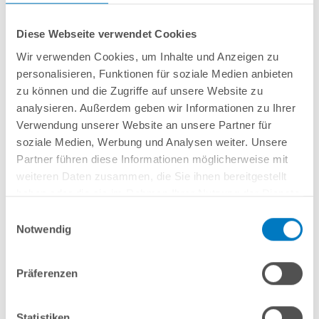
Diese Webseite verwendet Cookies
Wir verwenden Cookies, um Inhalte und Anzeigen zu
personalisieren, Funktionen für soziale Medien anbieten
Stahlwand-Rundbecken
POOL
SANA
HQ
-
Made
in
Germany
- bestehend
zu können und die Zugriffe auf unsere Website zu
aus 0,7 mm starker, feuerverzinkter Stahlwand + sehr passgenauer, blauer
analysieren. Außerdem geben wir Informationen zu Ihrer
PVC-Poolfolie 0,8 mm mit
Einhängebiese
+
Kombi-Spezialhandlauf aus
Verwendung unserer Website an unsere Partner für
hochwertigem und stabilem Aluminium
sowie Bodenschienen aus
Kunststoff.
soziale Medien, Werbung und Analysen weiter. Unsere
Partner führen diese Informationen möglicherweise mit
weiteren Daten zusammen, die Sie ihnen bereitgestellt
In den Warenkorb
haben oder die sie im Rahmen Ihrer Nutzung der Dienste
gesammelt haben.
Einwilligungsauswahl
Merken
Notwendig
Vergleichen
Präferenzen
Fragen? Wir helfen Ihnen gerne weiter:
info(at)poolsana.de
Anfrageformular
Statistiken