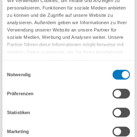
Wir verwenden Cookies, um Inhalte und Anzeigen zu
Lieferung in ca. 3-6 Arbeitstagen
personalisieren, Funktionen für soziale Medien anbieten
zu können und die Zugriffe auf unsere Website zu
In den Warenkorb
analysieren. Außerdem geben wir Informationen zu Ihrer
Verwendung unserer Website an unsere Partner für
soziale Medien, Werbung und Analysen weiter. Unsere
Partner führen diese Informationen möglicherweise mit
weiteren Daten zusammen, die Sie ihnen bereitgestellt
haben oder die sie im Rahmen Ihrer Nutzung der Dienste
gesammelt haben.
Einwilligungsauswahl
Notwendig
Präferenzen
Stahlwand-Rundpool POOLSANA HQ mit Alu-Handlauf
5,00 x 1,35 m PROFI-Set | Freiaufstellung/Teileinbau
Statistiken
Kurzbeschreibung
2.749,00 € *
Marketing
(-36,05% vom UVP)
UVP:
4.299,00 € *