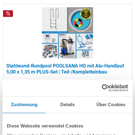
Stahlwand-Rundpool POOLSANA HQ mit Alu-Handlauf
5,00 x 1,35 m PLUS-Set | Teil-/Kompletteinbau
Kurzbeschreibung
2.299,00 € *
(-39,48% vom UVP)
Zustimmung
Details
Über Cookies
UVP:
3.799,00 € *
Artikel-Nr.:
102913
Diese Webseite verwendet Cookies
Versandkostenfreie Lieferung!