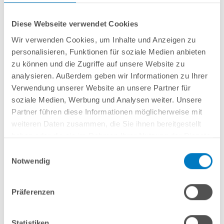
Diese Webseite verwendet Cookies
Wir verwenden Cookies, um Inhalte und Anzeigen zu
personalisieren, Funktionen für soziale Medien anbieten
Rundbecken
POOL
SANA
SQ
-
Made
in
Germany
- bestehend aus
1 mm
zu können und die Zugriffe auf unsere Website zu
starker Aluminium-Wand
in silbergrau/Weißaluminium + sehr passgenauer,
analysieren. Außerdem geben wir Informationen zu Ihrer
0,9 mm starker geprägter 4D PVC-Poolfolie in "Mystic Lake Green"
mit
Verwendung unserer Website an unsere Partner für
Einhängebiese
+
Kombi-Spezialhandlauf aus hochwertigem und stabilem
Aluminium
sowie Bodenschienen aus Kunststoff.
soziale Medien, Werbung und Analysen weiter. Unsere
Partner führen diese Informationen möglicherweise mit
weiteren Daten zusammen, die Sie ihnen bereitgestellt
In den Warenkorb
haben oder die sie im Rahmen Ihrer Nutzung der Dienste
gesammelt haben.
Einwilligungsauswahl
Merken
Notwendig
Vergleichen
Präferenzen
Fragen? Wir helfen Ihnen gerne weiter:
info(at)poolsana.de
Anfrageformular
Statistiken