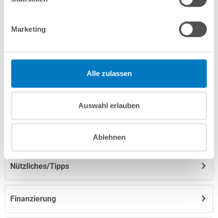
Marketing
Produktbeschreibung
Herstellerangaben
Alle zulassen
Anleitungen/Datenblätter
Auswahl erlauben
Hinweise zum Versand / zur Lagerung
Ablehnen
Nützliches/Tipps
Finanzierung