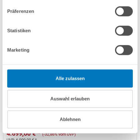
Lieferung in ca. 3-6 Arbeitstagen
Präferenzen
In den Warenkorb
Statistiken
Marketing
Alle zulassen
Rundpool Alu PS SQ 5,00 x 1,50 m | Alu-Handlauf | 0,9
Auswahl erlauben
mm 4D-grün PERFECT-Set | Teil-/ Kompletteinbau
Kurzbeschreibung
Ablehnen
4.699,00 € *
(-32,86% vom UVP)
UVP:
6.999,00 € *