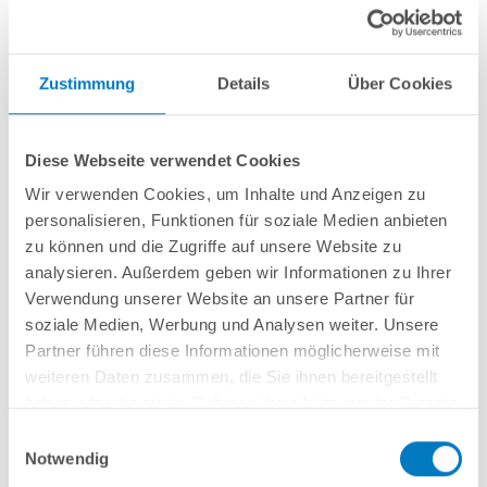
Zustimmung
Details
Über Cookies
Diese Webseite verwendet Cookies
Wir verwenden Cookies, um Inhalte und Anzeigen zu
personalisieren, Funktionen für soziale Medien anbieten
Rundpool Alu PS SQ 5,00 x 1,50 m | Alu-Handlauf | 0,9
zu können und die Zugriffe auf unsere Website zu
mm 4D-grün PROFI-Set | Teil- / Kompletteinbau
analysieren. Außerdem geben wir Informationen zu Ihrer
Verwendung unserer Website an unsere Partner für
Kurzbeschreibung
soziale Medien, Werbung und Analysen weiter. Unsere
Partner führen diese Informationen möglicherweise mit
3.899,00 € *
(-32,76% vom UVP)
weiteren Daten zusammen, die Sie ihnen bereitgestellt
UVP:
5.799,00 € *
haben oder die sie im Rahmen Ihrer Nutzung der Dienste
Artikel-Nr.:
107066
gesammelt haben.
Einwilligungsauswahl
Versandkostenfreie Lieferung!
Notwendig