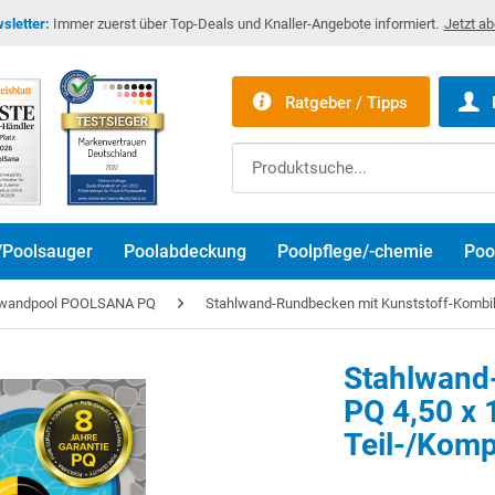
sletter:
Immer zuerst über Top-Deals und Knaller-Angebote informiert.
Jetzt a
Ratgeber / Tipps
/Poolsauger
Poolabdeckung
Poolpflege/-chemie
Poo
lwandpool POOLSANA PQ
Stahlwand-Rundbecken mit Kunststoff-Kombiha
Stahlwan
PQ 4,50 x
Teil-/Komp