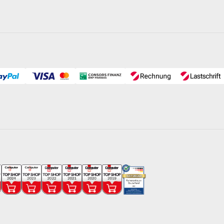
erspiegels aufgestellt werden (ein maximaler Höhenunterschied
eitere wissenswerte Informationen über den Unterschied
enden Poolpumpen.
kel
erk mit Kabel und Anschlussstecker montiert
wie 50 kg Filter-Quarzsand.
0