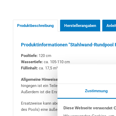
Produktbeschreibung
Herstellerangaben
Anlei
Produktinformationen "Stahlwand-Rundpool 
Pooltiefe:
120 cm
Wassertiefe:
ca. 105-110 cm
Füllinhalt:
ca. 17,5 m³
Allgemeine Hinweise zu Stahlwand-Rundbecken:
Alle 
hingegen ist ein Teileinbau (mind. 50 cm) zwingend vo
Zustimmung
Außerdem ist die Erstellung einer Beton-Bodenplatte -
Ersatzweise kann aber auch das patentierte
conZero-S
Diese Webseite verwendet 
des Pools) eine äußerst zeitsparende Alternative zum B
Wir verwenden Cookies, um I