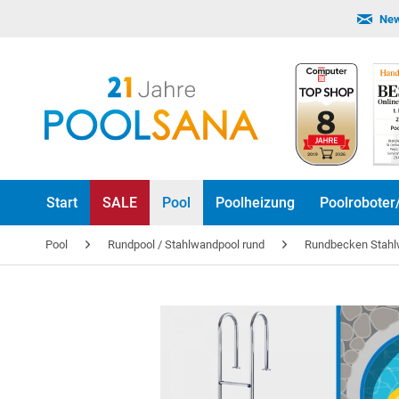
New
Start
SALE
Pool
Poolheizung
Poolroboter
Pool
Rundpool / Stahlwandpool rund
Rundbecken Stah