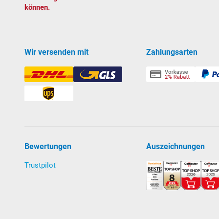
können.
Selbst
an
saugend, kann auch oberhalb des Wass
von 1 m wird empfohlen).
Klicken Sie hier
für w
zwischen selbstansaugenden und normalsaug
Vorfilter mit großem Siebkorb und Klarsichtdec
Wir versenden mit
Zahlungsarten
Umwälzleistung: 8,5 m³/h bei 6 mWS
Leistungsaufnahme: 450 W; 230 Volt 1 N. Ab W
TÜV- und GS-geprüft
Lieferung mit 7-Wege-Rückspülventil, Grundplatte so
Download Anleitung Filteranlage PRO Next 40
Bewertungen
Auszeichnungen
Einbauteile
aufklappen zum Weiterlesen
Trustpilot
Verrohrungsmaterial
aufklappen zum Weiterlesen