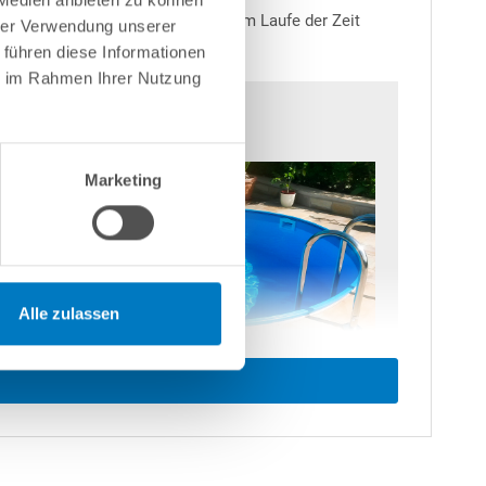
Salz ist abzuraten, da dies sich im Laufe der Zeit
hrer Verwendung unserer
 führen diese Informationen
ie im Rahmen Ihrer Nutzung
Marketing
Alle zulassen