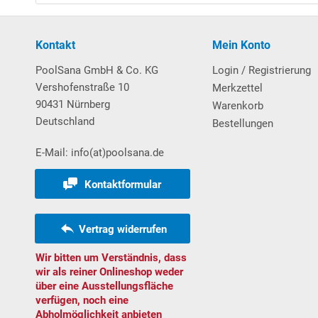
Poolleiter
Kontakt
Mein Konto
Pool-Leiter aus
V2A-Edelstahl
, eng ausladend und 
PoolSana GmbH & Co. KG
Login / Registrierung
Schwimmbads erfolgt die Befestigung der Poolleiter
Vershofenstraße 10
Merkzettel
welche ebenerdig einzementiert werden und als Auf
90431 Nürnberg
Warenkorb
Deutschland
Bestellungen
Max. Belastbarkeit: 110 kg.
E-Mail: info(at)poolsana.de
Kontaktformular
Filtersystem
Vertrag widerrufen
Sandfilteranlage
POOL
SANA
PRO Next
-
Made
in
Ge
Wir bitten um Verständnis, dass
PlusPump 7
.
wir als reiner Onlineshop weder
über eine Ausstellungsfläche
verfügen, noch eine
Pumpenspezifikationen:
Abholmöglichkeit anbieten