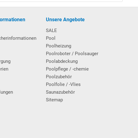
formationen
Unsere Angebote
SALE
cherinformationen
Pool
Poolheizung
Poolroboter / Poolsauger
rgung
Poolabdeckung
erien
Poolpflege / -chemie
g
Poolzubehör
Poolfolie / -Vlies
lungen
Saunazubehör
Sitemap