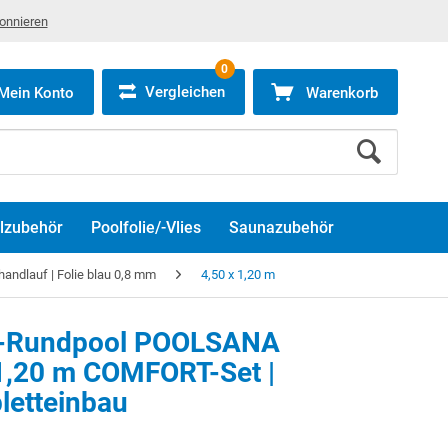
bonnieren
0
Vergleichen
Mein Konto
Warenkorb
lzubehör
Poolfolie/-Vlies
Saunazubehör
ndlauf | Folie blau 0,8 mm
4,50 x 1,20 m
d-Rundpool POOLSANA
 1,20 m COMFORT-Set |
letteinbau