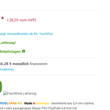
 *
(-26,2% vom UVP)
.
zzgl. Versandkosten; ab 99,- frachtfrei
Lieferung!
 Arbeitstagen
46,28 € monatlich
finanzieren
ormationen
n
POOL
SANA
PQ
-
Made
in
Germany
- bestehend aus 0,6 mm starker,
nd + sehr passgenauer, blauer PVC-Poolfolie 0,8 mm mit