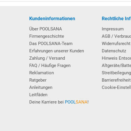
Kundeninformationen
Rechtliche In
mit 3 rutschhemmenden Trittstufen. An der Außenseite des
Über POOLSANA
Impressum
 mittels Kunststoff-Einbauhülsen (im Lieferumfang enthalten),
Firmengeschichte
AGB / Verbrau
nahme für die Leiterholme dienen.
Das POOLSANA-Team
Widerrufsrecht
Erfahrungen unserer Kunden
Datenschutz
Zahlung / Versand
Hinweis Entso
FAQ / Häufige Fragen
Altgeräte/Batt
Reklamation
Streitbeilegun
Ratgeber
Barrierefreiheit
Anleitungen
Cookie-Einstel
Leitfäden
Deine Karriere bei
POOL
SANA
!
rmany
- mit Filterbehälter Ø 400 mm sowie
SPECK-Poolpumpe