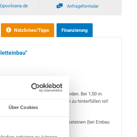
at)poolsana.de
Anfrageformular
Nützliches/Tipps
Finanzierung
letteinbau"
 teilweise bzw. ganz eingebaut werden. Bei 1,50 m
immbeckens stets mit Magerbeton zu hinterfüllen ist!
Über Cookies
- immer zu empfehlen.
en Bodenplatten sowie Schalungssteinen (bei Einbau
 Medien anbieten zu können