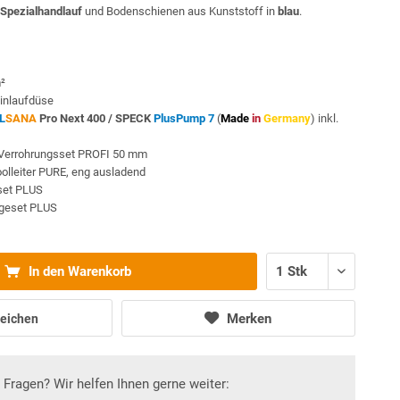
Spezialhandlauf
und Bodenschienen aus Kunststoff in
blau
.
m²
inlaufdüse
L
SANA
Pro Next 400 /
SPECK
PlusPump 7
(
Made
in
Germany
) inkl.
Verrohrungsset PROFI 50 mm
oolleiter PURE, eng ausladend
sset PLUS
egeset PLUS
In den Warenkorb
Merken
eichen
Fragen? Wir helfen Ihnen gerne weiter: