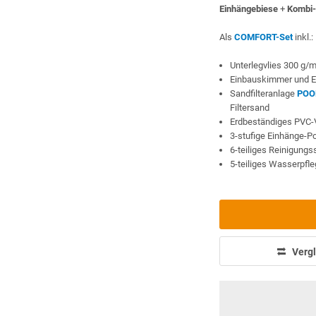
Einhängebiese
+
Kombi-
Als
COMFORT-Set
inkl.:
Unterlegvlies 300 g/
Einbauskimmer und E
Sandfilteranlage
POO
Filtersand
Erdbeständiges PVC-
3-stufige Einhänge-P
6-teiliges Reinigung
5-teiliges Wasserpfl
Vergl