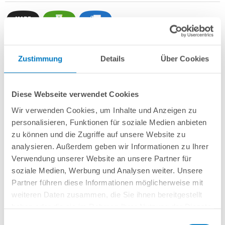
Zustimmung
Details
Über Cookies
Stahlwand-Rundbecken
POOL
SANA
HQ
-
Made
in
Germany
- bestehend
aus ca. 0,8 mm starker, feuerverzinkter Stahlwand + sehr passgenauer,
blauer PVC-Poolfolie 0,8 mm mit
Einhängebiese
+
Kombi-Spezialhandlauf
aus hochwertigem und stabilem Aluminium
sowie Bodenschienen aus
Diese Webseite verwendet Cookies
Kunststoff.
Wir verwenden Cookies, um Inhalte und Anzeigen zu
Als
PROFI-Set
inkl.:
personalisieren, Funktionen für soziale Medien anbieten
zu können und die Zugriffe auf unsere Website zu
POOL
SANA
UV-C Entkeimungsgerät 75 W
: Reduziert den
analysieren. Außerdem geben wir Informationen zu Ihrer
Wasserpflegebedarf deutlich!
Verwendung unserer Website an unsere Partner für
Unterlegvlies 500 g/m²
Einbauskimmer und zwei Einlaufdüsen
soziale Medien, Werbung und Analysen weiter. Unsere
Sandfilteranlage
POOL
SANA
PRO PRIME 500 /
SPECK
PP 11
(
Made
in
Partner führen diese Informationen möglicherweise mit
Germany
) inkl. Filtersand
weiteren Daten zusammen, die Sie ihnen bereitgestellt
Erdbeständiges Verrohrungsset PROFI Ø 50 mm
+ Entleerungspaket
haben oder die sie im Rahmen Ihrer Nutzung der Dienste
Edelstahl-Einhängeleiter PROFI mit eleganten Stufenauflagen, weit
gesammelt haben.
ausladend
Einwilligungsauswahl