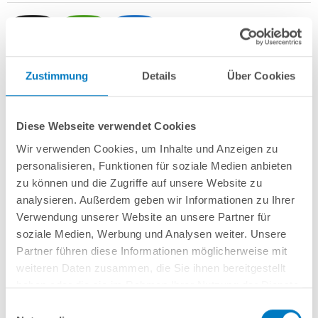
Zustimmung
Details
Über Cookies
Stahlwand-Rundbecken
POOL
SANA
HQ
-
Made
in
Germany
- bestehend
aus ca. 0,7 mm starker, feuerverzinkter Stahlwand + sehr passgenauer,
blauer PVC-Poolfolie 0,8 mm mit
Einhängebiese
+
Kombi-Spezialhandlauf
Diese Webseite verwendet Cookies
aus hochwertigem und stabilem Aluminium
sowie Bodenschienen aus
Kunststoff.
Wir verwenden Cookies, um Inhalte und Anzeigen zu
personalisieren, Funktionen für soziale Medien anbieten
Als
PROFI-Set
inkl.:
zu können und die Zugriffe auf unsere Website zu
POOL
SANA
UV-C Entkeimungsgerät 75 W
: Reduziert den
analysieren. Außerdem geben wir Informationen zu Ihrer
Wasserpflegebedarf deutlich!
Verwendung unserer Website an unsere Partner für
Unterlegvlies 500 g/m²
soziale Medien, Werbung und Analysen weiter. Unsere
Einbauskimmer und Einlaufdüse
Partner führen diese Informationen möglicherweise mit
Sandfilteranlage
POOL
SANA
PRO PRIME 400 /
SPECK
PP 7
(
Made
in
weiteren Daten zusammen, die Sie ihnen bereitgestellt
Germany
) inkl. Filtersand
Schlauchset PROFI Ø 38 mm
haben oder die sie im Rahmen Ihrer Nutzung der Dienste
Edelstahl-Hochbeckenleiter Comfort; einseitig kürzbar
gesammelt haben.
Einwilligungsauswahl
7-teiliges Reinigungsset PROFI