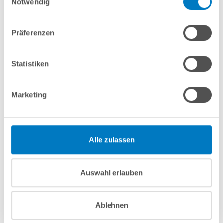
Notwendig
7-teiliges Wasserpflegeset PROFI
Präferenzen
In den Warenkorb
Statistiken
Merken
Vergleichen
Marketing
Fragen? Wir helfen Ihnen gerne weiter:
info(at)poolsana.de
Anfrageformular
Alle zulassen
Produktbeschreibung
Auswahl erlauben
Herstellerangaben
Ablehnen