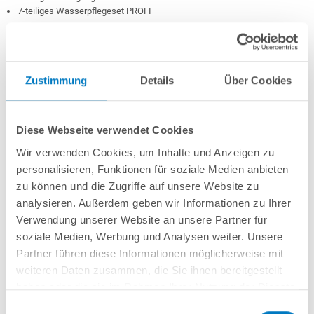
7-teiliges Wasserpflegeset PROFI
In den Warenkorb
Zustimmung
Details
Über Cookies
Merken
Vergleichen
Diese Webseite verwendet Cookies
Fragen? Wir helfen Ihnen gerne weiter:
Wir verwenden Cookies, um Inhalte und Anzeigen zu
personalisieren, Funktionen für soziale Medien anbieten
info(at)poolsana.de
Anfrageformular
zu können und die Zugriffe auf unsere Website zu
analysieren. Außerdem geben wir Informationen zu Ihrer
Verwendung unserer Website an unsere Partner für
soziale Medien, Werbung und Analysen weiter. Unsere
Produktbeschreibung
Partner führen diese Informationen möglicherweise mit
weiteren Daten zusammen, die Sie ihnen bereitgestellt
Herstellerangaben
haben oder die sie im Rahmen Ihrer Nutzung der Dienste
gesammelt haben.
Einwilligungsauswahl