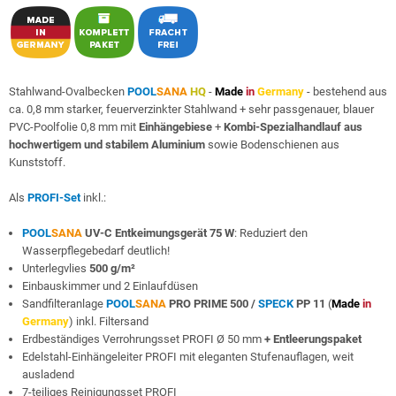
Stahlwand-Ovalbecken
POOL
SANA
HQ
-
Made
in
Germany
- bestehend aus
ca. 0,8 mm starker, feuerverzinkter Stahlwand + sehr passgenauer, blauer
PVC-Poolfolie 0,8 mm mit
Einhängebiese
+
Kombi-Spezialhandlauf aus
hochwertigem und stabilem Aluminium
sowie Bodenschienen aus
Kunststoff.
Als
PROFI-Set
inkl.:
POOL
SANA
UV-C Entkeimungsgerät 75 W
: Reduziert den
Wasserpflegebedarf deutlich!
Unterlegvlies
500 g/m²
Einbauskimmer und 2 Einlaufdüsen
Sandfilteranlage
POOL
SANA
PRO PRIME 500 /
SPECK
PP 11
(
Made
in
Germany
) inkl. Filtersand
Erdbeständiges Verrohrungsset PROFI Ø 50 mm
+ Entleerungspaket
Edelstahl-Einhängeleiter PROFI mit eleganten Stufenauflagen, weit
ausladend
7-teiliges Reinigungsset PROFI