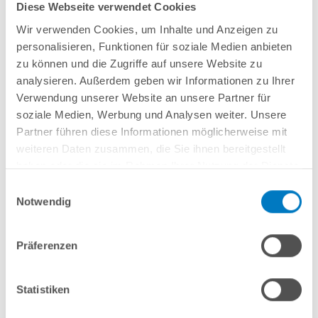
Diese Webseite verwendet Cookies
Fertigmontagesatz (Abdeckblende, Bedienelemente und Pumpe)
Wir verwenden Cookies, um Inhalte und Anzeigen zu
Bei bereits vorhandenem Vormontagesatz (Einbaunische)
personalisieren, Funktionen für soziale Medien anbieten
Für den Einbau in geraden Beckenwänden
zu können und die Zugriffe auf unsere Website zu
400 V Anschluss
Förderleistung: 45 m³/h. Leistungsabgabe: 2,2 kW
analysieren. Außerdem geben wir Informationen zu Ihrer
inkl. Haltegriff
Verwendung unserer Website an unsere Partner für
soziale Medien, Werbung und Analysen weiter. Unsere
Partner führen diese Informationen möglicherweise mit
weiteren Daten zusammen, die Sie ihnen bereitgestellt
haben oder die sie im Rahmen Ihrer Nutzung der Dienste
gesammelt haben.
In den Warenkorb
Einwilligungsauswahl
Notwendig
Merken
Vergleichen
Präferenzen
Fragen? Wir helfen Ihnen gerne weiter:
Statistiken
info(at)poolsana.de
Anfrageformular