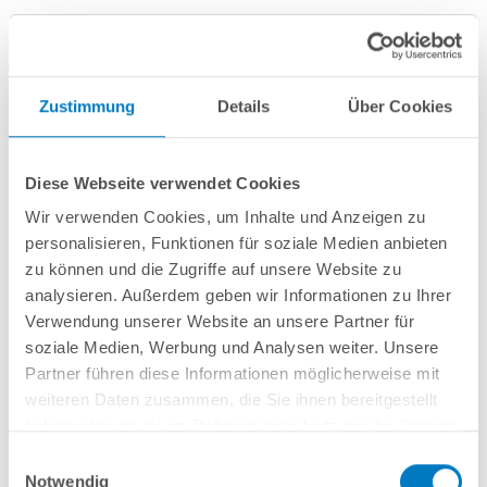
Zustimmung
Details
Über Cookies
Diese Webseite verwendet Cookies
Wir verwenden Cookies, um Inhalte und Anzeigen zu
Stahlwand-Ovalpool PS HQ 6,00 x 3,20 x 1,20 m mit Alu-
personalisieren, Funktionen für soziale Medien anbieten
Handlauf + blauer Folie 0,8mm | PLUS-Set
zu können und die Zugriffe auf unsere Website zu
analysieren. Außerdem geben wir Informationen zu Ihrer
Kurzbeschreibung
Verwendung unserer Website an unsere Partner für
soziale Medien, Werbung und Analysen weiter. Unsere
1.899,00 € *
(-34,49% vom UVP)
Partner führen diese Informationen möglicherweise mit
UVP:
2.899,00 € *
weiteren Daten zusammen, die Sie ihnen bereitgestellt
Artikel-Nr.:
106418
haben oder die sie im Rahmen Ihrer Nutzung der Dienste
gesammelt haben.
Versandkostenfreie Lieferung!
Einwilligungsauswahl
Notwendig