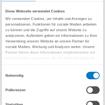
Diese Webseite verwendet Cookies
Wir verwenden Cookies, um Inhalte und Anzeigen zu
personalisieren, Funktionen für soziale Medien anbieten
Stahlwand-Ovalbecken
POOL
SANA
HQ
-
Made
in
Germany
- bestehend aus
zu können und die Zugriffe auf unsere Website zu
0,6 mm starker, feuerverzinkter Stahlwand + sehr passgenauer, blauer PVC-
analysieren. Außerdem geben wir Informationen zu Ihrer
Poolfolie 0,8 mm mit
Einhängebiese
+
Kombi-Spezialhandlauf aus
Verwendung unserer Website an unsere Partner für
hochwertigem und stabilem Aluminium
sowie Bodenschienen aus
Kunststoff.
soziale Medien, Werbung und Analysen weiter. Unsere
Partner führen diese Informationen möglicherweise mit
weiteren Daten zusammen, die Sie ihnen bereitgestellt
In den Warenkorb
haben oder die sie im Rahmen Ihrer Nutzung der Dienste
gesammelt haben.
Einwilligungsauswahl
Merken
Notwendig
Vergleichen
Präferenzen
Fragen? Wir helfen Ihnen gerne weiter:
info(at)poolsana.de
Anfrageformular
Statistiken