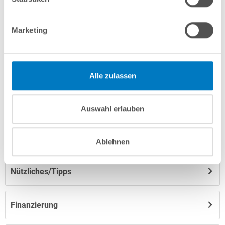
Marketing
Produktbeschreibung
Herstellerangaben
Alle zulassen
Anleitungen/Datenblätter
Auswahl erlauben
Hinweise zum Versand / zur Lagerung
Ablehnen
Nützliches/Tipps
Finanzierung