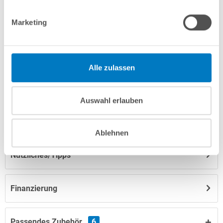
info(at)poolsana.de
Anfrageformular
Marketing
Produktbeschreibung
Alle zulassen
Anleitungen/Datenblätter
Auswahl erlauben
Herstellerangaben
Ablehnen
Nützliches/Tipps
Finanzierung
Passendes Zubehör
6