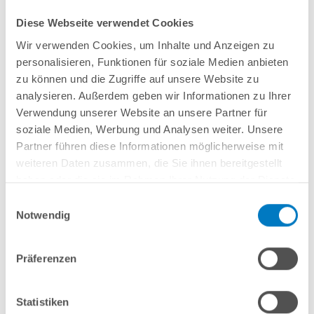
Mittig geteilter
ASTRALPOOL
Filterbehälter aus
glasfaserverstärktem
Diese Webseite verwendet Cookies
Kunststoff
Ø 500 mm
Seitlich montiertes 6-Wege-Rückspülventil
Wir verwenden Cookies, um Inhalte und Anzeigen zu
Original selbstansaugende SPECK-Pumpe POOLSANA ProPump 9
mit
personalisieren, Funktionen für soziale Medien anbieten
Vorfilter; inkl. Montiertem Anschlusskabel mit Netzstecker;
Made
in
zu können und die Zugriffe auf unsere Website zu
Germany
Filterleistung: 10 m³/h bei 600 Watt / 230 V
analysieren. Außerdem geben wir Informationen zu Ihrer
TÜV- und GS-geprüft
Verwendung unserer Website an unsere Partner für
Empfohlen für Becken bis ca. 50 m³
soziale Medien, Werbung und Analysen weiter. Unsere
Partner führen diese Informationen möglicherweise mit
weiteren Daten zusammen, die Sie ihnen bereitgestellt
haben oder die sie im Rahmen Ihrer Nutzung der Dienste
gesammelt haben.
Einwilligungsauswahl
In den Warenkorb
Notwendig
Merken
Vergleichen
Präferenzen
Statistiken
Fragen? Wir helfen Ihnen gerne weiter: