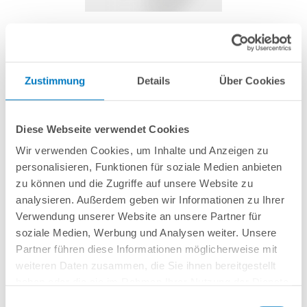
Teflonband Rolle
Zustimmung
Details
Über Cookies
Artikel-Nr.:
280012
1,69 € *
Diese Webseite verwendet Cookies
(-37,17% vom UVP)
Wir verwenden Cookies, um Inhalte und Anzeigen zu
UVP:
2,69 € *
personalisieren, Funktionen für soziale Medien anbieten
inkl. gesetzlicher MwSt.
zzgl. Versandkosten; ab 99,- frachtfrei
zu können und die Zugriffe auf unsere Website zu
Lieferung in ca. 1-3 Arbeitstagen
analysieren. Außerdem geben wir Informationen zu Ihrer
Verwendung unserer Website an unsere Partner für
Zum Abdichten von Verbindungsmaterial mit Gewindeanschluss, 10 m
soziale Medien, Werbung und Analysen weiter. Unsere
Rolle.
Partner führen diese Informationen möglicherweise mit
weiteren Daten zusammen, die Sie ihnen bereitgestellt
haben oder die sie im Rahmen Ihrer Nutzung der Dienste
In den Warenkorb
gesammelt haben.
Einwilligungsauswahl