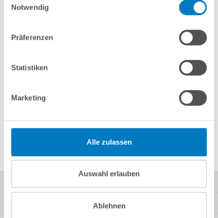
Notwendig
Merken
Vergleichen
Präferenzen
Fragen? Wir helfen Ihnen gerne weiter:
Statistiken
info(at)poolsana.de
Anfrageformular
Marketing
Produktbeschreibung
Alle zulassen
Herstellerangaben
Auswahl erlauben
Kontakt
Mein Konto
Ablehnen