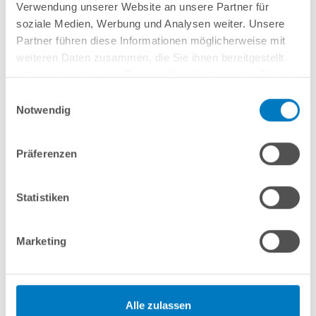
Verwendung unserer Website an unsere Partner für
soziale Medien, Werbung und Analysen weiter. Unsere
Partner führen diese Informationen möglicherweise mit
weiteren Daten zusammen, die Sie ihnen bereitgestellt
haben oder die sie im Rahmen Ihrer Nutzung der Dienste
gesammelt haben.
Einwilligungsauswahl
Notwendig
Präferenzen
PVC-Kleber 250 ml
Kurzbeschreibung
Statistiken
11,99 € *
(-25,02% vom UVP)
Marketing
UVP:
15,99 € *
Inhalt
250 Milliliter
(
4,80 €
/ 100 Milliliter)
Artikel-Nr.:
280049
Lieferung in ca. 1-3 Arbeitstagen
Alle zulassen