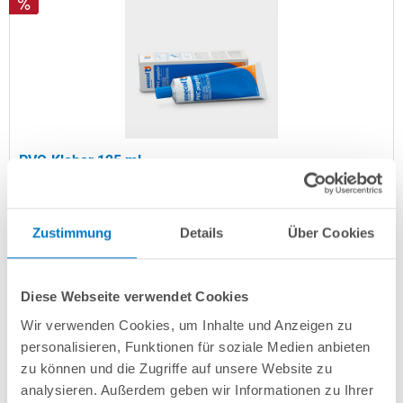
PVC-Kleber 125 ml
Kurzbeschreibung
Zustimmung
Details
Über Cookies
6,99 € *
(-30,03% vom UVP)
UVP:
9,99 € *
Inhalt
125 Milliliter
(
5,59 €
/ 100 Milliliter)
Diese Webseite verwendet Cookies
Artikel-Nr.:
280048
Wir verwenden Cookies, um Inhalte und Anzeigen zu
Lieferung in ca. 1-3 Arbeitstagen
personalisieren, Funktionen für soziale Medien anbieten
zu können und die Zugriffe auf unsere Website zu
In den Warenkorb
analysieren. Außerdem geben wir Informationen zu Ihrer