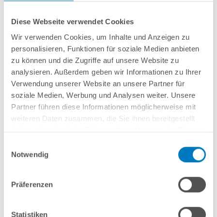
Installation und die richtige Pflege besonders wichtig.
Diese Webseite verwendet Cookies
Wir verwenden Cookies, um Inhalte und Anzeigen zu
Laden Sie sich hier unsere Checkliste zur
personalisieren, Funktionen für soziale Medien anbieten
optimalen Pflege Ihrer Sandfilteranlage
zu können und die Zugriffe auf unsere Website zu
herunter:
analysieren. Außerdem geben wir Informationen zu Ihrer
Verwendung unserer Website an unsere Partner für
Checkliste zur Poolfilter-Pflege
soziale Medien, Werbung und Analysen weiter. Unsere
Partner führen diese Informationen möglicherweise mit
weiteren Daten zusammen, die Sie ihnen bereitgestellt
haben oder die sie im Rahmen Ihrer Nutzung der Dienste
Weitere Informationen zur Filterpflege:
gesammelt haben.
Einwilligungsauswahl
Notwendig
Sandfilteranlage in Betrieb nehmen: so machen Sie es
Präferenzen
richtig
Filtermaterial wechseln
5 Ursachen für Sand im Pool und wie Sie es verhindern
Statistiken