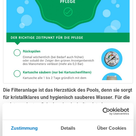
Die Filteranlage ist das Herzstück des Pools, denn sie sorgt
für kristallklares und hygienisch sauberes Wasser. Für die
meisten privaten Schwimmlandschaften ist eine
Sandfilteranlage die richtige Lösung, denn sie arbeitet
effizient und zeichnet sich durch eine einfache Bedienung
sowie relativ geringe Wartung aus. Damit Sie lange Freude
Zustimmung
Details
Über Cookies
an Ihrer Sandfilteranlage haben, ist eine ordnungsgemäße