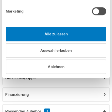
info(at)poolsana.de
Anfrageformular
Marketing
Produktbeschreibung
Alle zulassen
Anleitungen/Datenblätter
Auswahl erlauben
Herstellerangaben
Ablehnen
Nützliches/Tipps
Finanzierung
Passendes Zubehör
7