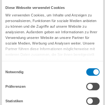
Mittig geteilter
ASTRALPOOL
Filterbehälter aus
glasfaserverstärktem
Diese Webseite verwendet Cookies
Kunststoff
Ø 500 mm
Seitlich montiertes 6-Wege-Rückspülventil
Wir verwenden Cookies, um Inhalte und Anzeigen zu
Original selbstansaugende SPECK-Pumpe POOLSANA ProPump 11
mit
personalisieren, Funktionen für soziale Medien anbieten
Vorfilter; inkl. Montiertem Anschlusskabel mit Netzstecker;
Made
in
zu können und die Zugriffe auf unsere Website zu
Germany
Filterleistung: 13 m³/h bei 690 Watt / 230 V
analysieren. Außerdem geben wir Informationen zu Ihrer
TÜV- und GS-geprüft
Verwendung unserer Website an unsere Partner für
Empfohlen für Becken bis ca. 65 m³
soziale Medien, Werbung und Analysen weiter. Unsere
Partner führen diese Informationen möglicherweise mit
weiteren Daten zusammen, die Sie ihnen bereitgestellt
haben oder die sie im Rahmen Ihrer Nutzung der Dienste
gesammelt haben.
Einwilligungsauswahl
In den Warenkorb
Notwendig
Merken
Vergleichen
Präferenzen
Statistiken
Fragen? Wir helfen Ihnen gerne weiter: