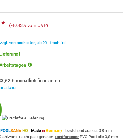
 *
(-40,43% vom UVP)
.
zzgl. Versandkosten; ab 99,- frachtfrei
Lieferung!
 Arbeitstagen
83,62 € monatlich
finanzieren
ormationen
n
POOL
SANA
HQ
-
Made
in
Germany
- bestehend aus ca. 0,8 mm
r Stahlwand + sehr passgenauer,
sandfarbener
PVC-Poolfolie 0,8 mm