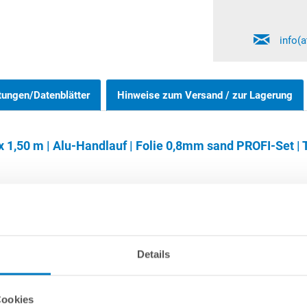
info(
tungen/Datenblätter
Hinweise zum Versand / zur Lagerung
 1,50 m | Alu-Handlauf | Folie 0,8mm sand PROFI-Set | 
Rundpools 1,20 m und 1,35 m können wahlweise frei aufgestellt oder
nnöten. Bitte beachten Sie, dass der eingelassene Bereich des Schw
Details
 unabhängig von der Poolgröße sowie auch von der Aufstellvariante 
Cookies
ystem
verwendet werden, das mit seinen aus Hartschaum bestehend