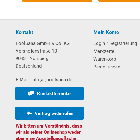
Weitere wissenswerte Informationen über unsere
H
Download Vorabanleitung Aufbau Rundbecken
Kontakt
Mein Konto
Poolleiter
PoolSana GmbH & Co. KG
Login / Registrierung
Einhänge-Leiter aus
V2A-Edelstahl
, weit ausladend 
Vershofenstraße 10
Merkzettel
Kunststoff-Auflagen verfügen. An der Außenseite de
90431 Nürnberg
Warenkorb
Kunststoff-Einbauhülsen (im Lieferumfang enthalten
Deutschland
Bestellungen
die Leiterholme dienen. Max. Belastbarkeit: 110 kg.
E-Mail: info(at)poolsana.de
Kontaktformular
Vertrag widerrufen
UV-Entkeimungsgerät
Wir bitten um Verständnis, dass
Das
POOL
SANA
UV-Entkeimungsgerät
wird in den F
wir als reiner Onlineshop weder
eingebunden. Das physisch gereinigte, von der San
über eine Ausstellungsfläche