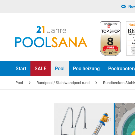
New
Start
SALE
Pool
Poolheizung
Poolroboter
Pool
Rundpool / Stahlwandpool rund
Rundbecken Stah