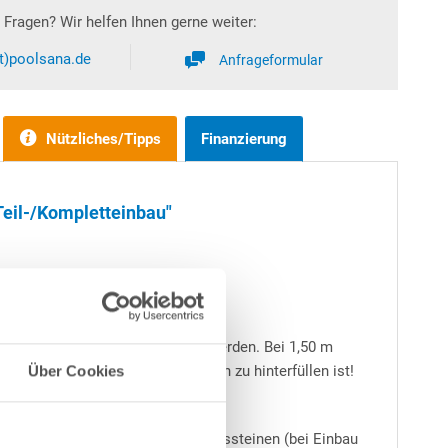
Fragen? Wir helfen Ihnen gerne weiter:
at)poolsana.de
Anfrageformular
Nützliches/Tipps
Finanzierung
Teil-/Kompletteinbau"
 teilweise bzw. ganz eingebaut werden. Bei 1,50 m
immbeckens stets mit Magerbeton zu hinterfüllen ist!
Über Cookies
- immer zu empfehlen.
en Bodenplatten sowie Schalungssteinen (bei Einbau