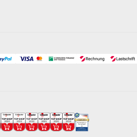
zt, wodurch fast alle Bakterien, Viren und sogar Schimmelpilze
eln kann dadurch um bis zu 80% reduziert werden. Ist das
ieb, kann sogar komplett auf Langzeitchlor verzichtet werden*.
raturen / reger Badebetrieb) können auch längere Laufzeiten notwe
nverhüter sowie gelegentliche Stoßchlorung weiterhin erforderlich.
Germany
- mit Filterbehälter Ø 500 mm und
Original
SPECK