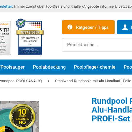
sletter:
Immer zuerst über Top-Deals und Knaller-Angebote informiert.
Jetzt a
Ratgeber / Tipps
/Poolsauger
Poolabdeckung
Poolpflege/-chemie
Poo
lwandpool POOLSANA HQ
Stahlwand-Rundpools mit Alu-Handlauf | Foli
Rundpool P
Alu-Handla
PROFI-Set 