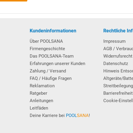
Q-Stahlwandbecken
.
Kundeninformationen
Rechtliche In
Über POOLSANA
Impressum
und mit 4 Trittstufen, die jeweils über 2 elegante schwarze
Firmengeschichte
AGB / Verbrau
s Schwimmbads erfolgt die Befestigung der Poolleiter mittels
Das POOLSANA-Team
Widerrufsrecht
), welche ebenerdig einzementiert werden und als Aufnahme für
Erfahrungen unserer Kunden
Datenschutz
Zahlung / Versand
Hinweis Entso
FAQ / Häufige Fragen
Altgeräte/Batt
Reklamation
Streitbeilegun
Ratgeber
Barrierefreiheit
Anleitungen
Cookie-Einstel
Leitfäden
Deine Karriere bei
POOL
SANA
!
ilterkreislauf zwischen Sandfilteranlage und Einlaufdüse(n)
dfilteranlage kommende Wasser wird im Entkeimungsgerät einer