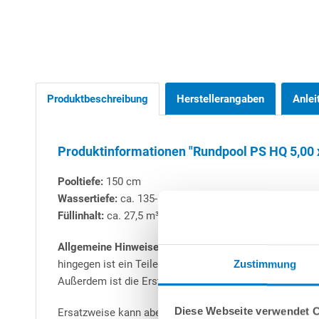
Produktbeschreibung
Herstellerangaben
Anlei
Produktinformationen "Rundpool PS HQ 5,00 x
Pooltiefe:
150 cm
Wassertiefe:
ca. 135-140 cm
Füllinhalt:
ca. 27,5 m³
Allgemeine Hinweise zu Stahlwand-Rundbecken:
Alle 
hingegen ist ein Teileinbau (mind. 50 cm) zwingend vo
Zustimmung
Außerdem ist die Erstellung einer Beton-Bodenplatte -
Diese Webseite verwendet 
Ersatzweise kann aber auch das patentierte
conZero-S