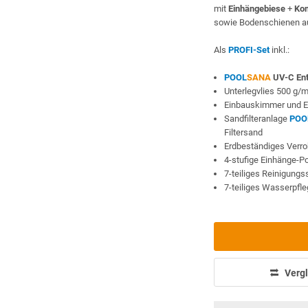
mit
Einhängebiese
+
Kom
sowie Bodenschienen au
Als
PROFI-Set
inkl.:
POOL
SANA
UV-C Ent
Unterlegvlies 500 g/
Einbauskimmer und E
Sandfilteranlage
POO
Filtersand
Erdbeständiges Verr
4-stufige Einhänge-Po
7-teiliges Reinigung
7-teiliges Wasserpfl
Vergl