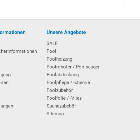
formationen
Unsere Angebote
SALE
cherinformationen
Pool
Poolheizung
Poolroboter / Poolsauger
rgung
Poolabdeckung
erien
Poolpflege / -chemie
g
Poolzubehör
Poolfolie / -Vlies
lungen
Saunazubehör
Sitemap