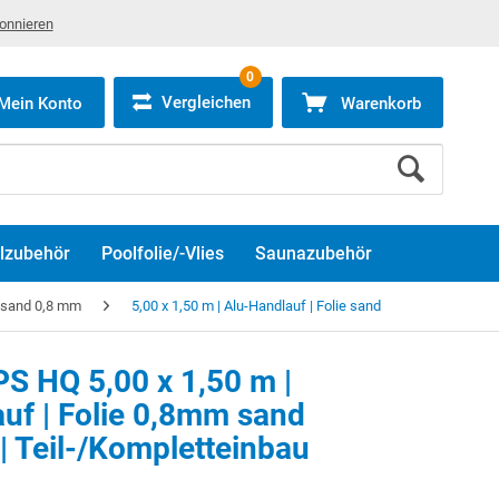
bonnieren
0
Vergleichen
Mein Konto
Warenkorb
lzubehör
Poolfolie/-Vlies
Saunazubehör
e sand 0,8 mm
5,00 x 1,50 m | Alu-Handlauf | Folie sand
S HQ 5,00 x 1,50 m |
uf | Folie 0,8mm sand
| Teil-/Kompletteinbau