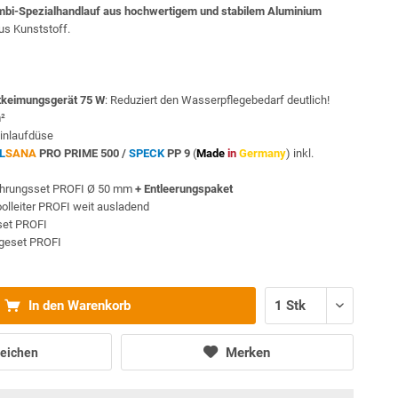
bi-Spezialhandlauf aus hochwertigem und stabilem Aluminium
s Kunststoff.
keimungsgerät 75 W
: Reduziert den Wasserpflegebedarf deutlich!
m²
inlaufdüse
L
SANA
PRO PRIME 500 /
SPECK
PP 9
(
Made
in
Germany
) inkl.
ohrungsset PROFI Ø 50 mm
+ Entleerungspaket
olleiter PROFI weit ausladend
sset PROFI
egeset PROFI
In den Warenkorb
Merken
eichen