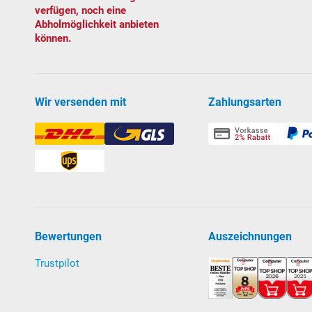
verfügen, noch eine
hohen Dosis an kurzwelligen UV-C Strahlen ausgeset
Abholmöglichkeit anbieten
abgetötet werden. Die Zugabe von Wasserpflegemitt
können.
Entkeimungsgerät täglich mind. 8-10 Stunden in Betr
Das Ergebnis: natürlicheres, gesundes Wasser.
Technische Daten:
Wir versenden mit
Zahlungsarten
Leistung: 75 W
Gehäuse:
V4A
Edelstahl
Wellenlänge UV-C Strahlung: 253,7 nm
*Bei einer hohen Wasserbelastung (sehr hohe Tempe
aufrechtzuerhalten. pH-Regulierung, Zugabe von Alge
Download Anleitung UV-Entkeimungsgerät
Bewertungen
Auszeichnungen
Trustpilot
Filtersystem
Sandfilteranlage
POOL
SANA
PRO PRIME
-
Made
in