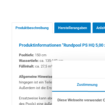
Produktbeschreibung
Herstellerangaben
Anlei
Produktinformationen "Rundpool PS HQ 5,00 x
Pooltiefe:
150 cm
Wassertiefe:
ca. 135-140 cm
Füllinhalt:
ca. 27,5 m³
Allgemeine Hinweise zu Stahlwand-Rundbecken:
Alle 
hingegen ist ein Teileinbau (mind. 50 cm) zwingend vo
Zustimmung
Außerdem ist die Erstellung einer Beton-Bodenplatte -
Ersatzweise kann aber auch das patentierte
conZero-S
Diese Webseite verwendet 
des Pools) eine äußerst zeitsparende Alternative zum B