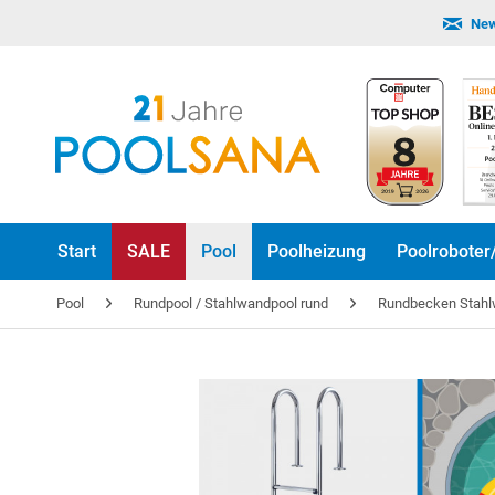
New
Start
SALE
Pool
Poolheizung
Poolroboter
Pool
Rundpool / Stahlwandpool rund
Rundbecken Stah