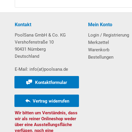
Download Vorabanleitung Aufbau Rundbecken
Kontakt
Mein Konto
Poolleiter
PoolSana GmbH & Co. KG
Login / Registrierung
Pool-Leiter aus
V2A-Edelstahl
, eng ausladend und 
Vershofenstraße 10
Merkzettel
Schwimmbads erfolgt die Befestigung der Poolleiter
90431 Nürnberg
Warenkorb
welche ebenerdig einzementiert werden und als Aufn
Deutschland
Bestellungen
E-Mail: info(at)poolsana.de
Kontaktformular
Vertrag widerrufen
Filtersystem
Wir bitten um Verständnis, dass
Sandfilteranlage
POOL
SANA
PRO Next
-
Made
in
Ge
wir als reiner Onlineshop weder
PlusPump 9
.
über eine Ausstellungsfläche
verfügen, noch eine