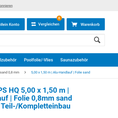
bonnieren
0
Vergleichen
Mein Konto
Warenkorb
lzubehör
Poolfolie/-Vlies
Saunazubehör
e sand 0,8 mm
5,00 x 1,50 m | Alu-Handlauf | Folie sand
S HQ 5,00 x 1,50 m |
uf | Folie 0,8mm sand
 Teil-/Kompletteinbau