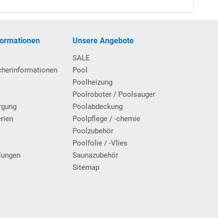
formationen
Unsere Angebote
SALE
cherinformationen
Pool
Poolheizung
Poolroboter / Poolsauger
rgung
Poolabdeckung
erien
Poolpflege / -chemie
g
Poolzubehör
Poolfolie / -Vlies
lungen
Saunazubehör
Sitemap