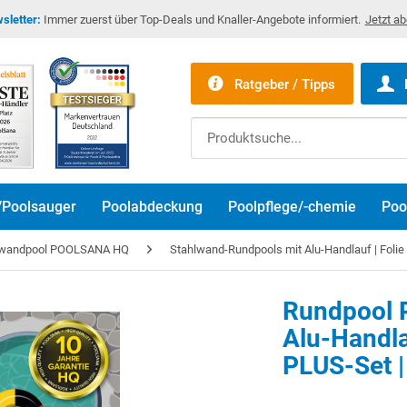
sletter:
Immer zuerst über Top-Deals und Knaller-Angebote informiert.
Jetzt a
Ratgeber / Tipps
/Poolsauger
Poolabdeckung
Poolpflege/-chemie
Poo
lwandpool POOLSANA HQ
Stahlwand-Rundpools mit Alu-Handlauf | Foli
Rundpool P
Alu-Handla
PLUS-Set |