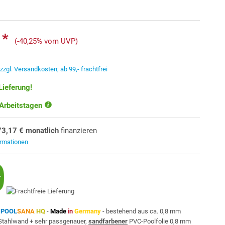
 *
(-40,25% vom UVP)
.
zzgl. Versandkosten; ab 99,- frachtfrei
Lieferung!
 Arbeitstagen
73,17 € monatlich
finanzieren
ormationen
n
POOL
SANA
HQ
-
Made
in
Germany
- bestehend aus ca. 0,8 mm
r Stahlwand + sehr passgenauer,
sandfarbener
PVC-Poolfolie 0,8 mm