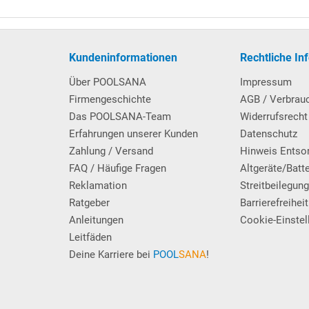
Kundeninformationen
Rechtliche In
Über POOLSANA
Impressum
mit 4 rutschhemmenden Trittstufen. An der Außenseite des
Firmengeschichte
AGB / Verbrau
 mittels Kunststoff-Einbauhülsen (im Lieferumfang enthalten),
Das POOLSANA-Team
Widerrufsrecht
ahme für die Leiterholme dienen. Max. Belastbarkeit: 110 kg.
Erfahrungen unserer Kunden
Datenschutz
Zahlung / Versand
Hinweis Entso
FAQ / Häufige Fragen
Altgeräte/Batt
Reklamation
Streitbeilegun
Ratgeber
Barrierefreiheit
Anleitungen
Cookie-Einstel
Leitfäden
Deine Karriere bei
POOL
SANA
!
rmany
- mit Filterbehälter Ø 400 mm sowie
SPECK-Poolpumpe