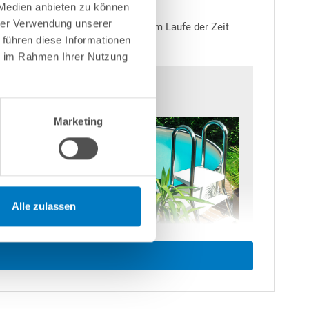
 Medien anbieten zu können
hrer Verwendung unserer
Salz ist abzuraten, da dies sich im Laufe der Zeit
 führen diese Informationen
ie im Rahmen Ihrer Nutzung
Marketing
Alle zulassen