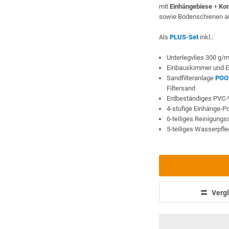
mit
Einhängebiese
+
Kom
sowie Bodenschienen au
Als
PLUS-Set
inkl.:
Unterlegvlies 300 g/
Einbauskimmer und E
Sandfilteranlage
POO
Filtersand
Erdbeständiges PVC-
4-stufige Einhänge-P
6-teiliges Reinigung
5-teiliges Wasserpfl
Vergl