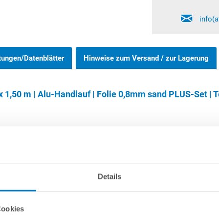
info(
tungen/Datenblätter
Hinweise zum Versand / zur Lagerung
 1,50 m | Alu-Handlauf | Folie 0,8mm sand PLUS-Set | T
Rundpools 1,20 m und 1,35 m können wahlweise frei aufgestellt oder
nnöten. Bitte beachten Sie, dass der eingelassene Bereich des Schw
Details
 unabhängig von der Poolgröße sowie auch von der Aufstellvariante 
ystem
verwendet werden, das mit seinen aus Hartschaum bestehend
Cookies
eton bietet.