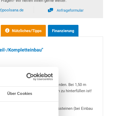
Fragen? Wir helfen Ihnen gerne weiter:
at)poolsana.de
Anfrageformular
Nützliches/Tipps
Finanzierung
eil-/Kompletteinbau"
 teilweise bzw. ganz eingebaut werden. Bei 1,50 m
immbeckens stets mit Magerbeton zu hinterfüllen ist!
Über Cookies
- immer zu empfehlen.
en Bodenplatten sowie Schalungssteinen (bei Einbau