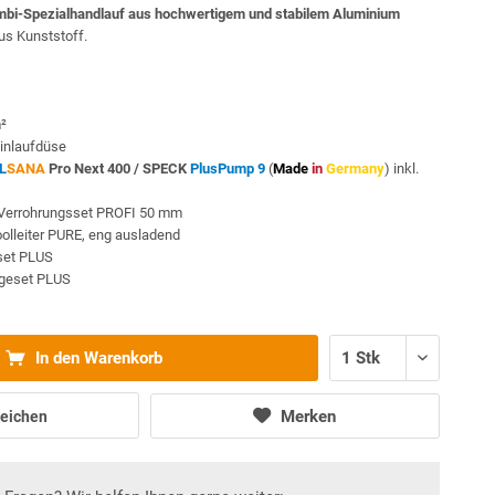
bi-Spezialhandlauf aus hochwertigem und stabilem Aluminium
s Kunststoff.
m²
inlaufdüse
L
SANA
Pro Next 400 /
SPECK
PlusPump 9
(
Made
in
Germany
) inkl.
Verrohrungsset PROFI 50 mm
oolleiter PURE, eng ausladend
sset PLUS
egeset PLUS
In den Warenkorb
Merken
eichen