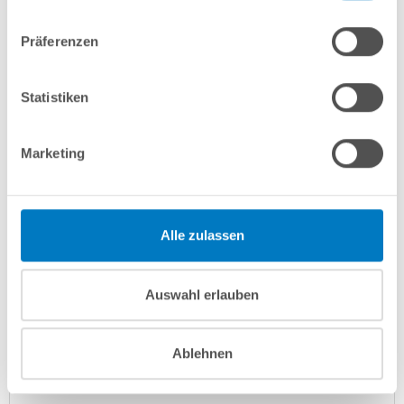
In den Warenkorb
Präferenzen
Merken
Vergleichen
Statistiken
Fragen? Wir helfen Ihnen gerne weiter:
Marketing
info(at)poolsana.de
Anfrageformular
Alle zulassen
Produktbeschreibung
Auswahl erlauben
Herstellerangaben
Ablehnen
Anleitungen/Datenblätter