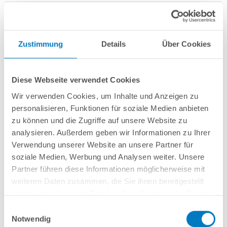
Zustimmung
Details
Über Cookies
Stahlwand-Rundbecken
POOL
SANA
HQ
-
Made
in
Germany
- bestehend
aus 0,6 mm starker, feuerverzinkter Stahlwand + sehr passgenauer,
Diese Webseite verwendet Cookies
sandfarbener
PVC-Poolfolie 0,8 mm mit
Einhängebiese
+
Kombi-
Spezialhandlauf aus hochwertigem und stabilem Aluminium
sowie
Wir verwenden Cookies, um Inhalte und Anzeigen zu
Bodenschienen aus Kunststoff in grau.
personalisieren, Funktionen für soziale Medien anbieten
zu können und die Zugriffe auf unsere Website zu
Als
PLUS-Set
inkl.:
analysieren. Außerdem geben wir Informationen zu Ihrer
Unterlegvlies 300 g/m²
Verwendung unserer Website an unsere Partner für
Einbauskimmer und Einlaufdüse
soziale Medien, Werbung und Analysen weiter. Unsere
Sandfilteranlage
POOL
SANA
Pro Next 400 /
SPECK
PlusPump 7
(
Made
Partner führen diese Informationen möglicherweise mit
in
Germany
) inkl. Filtersand
weiteren Daten zusammen, die Sie ihnen bereitgestellt
Erdbeständiges PVC-Verrohrungsset PROFI 50 mm
3-stufige Einhänge-Poolleiter PURE, eng ausladend
haben oder die sie im Rahmen Ihrer Nutzung der Dienste
6-teiliges Reinigungsset PLUS
gesammelt haben.
Einwilligungsauswahl
5-teiliges Wasserpflegeset PLUS
Notwendig