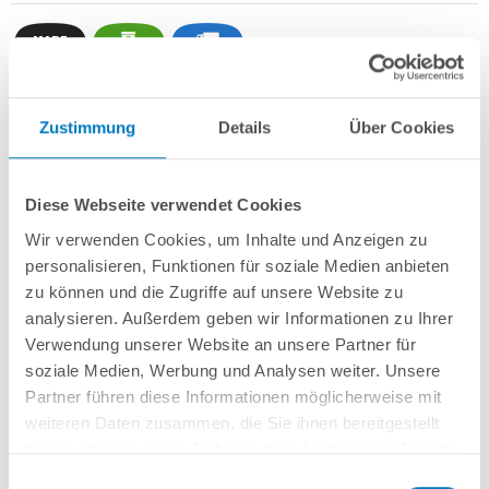
Zustimmung
Details
Über Cookies
Stahlwand-Rundbecken
POOL
SANA
HQ
-
Made
in
Germany
- bestehend
aus 0,7 mm starker, feuerverzinkter Stahlwand + sehr passgenauer,
sandfarbener
PVC-Poolfolie 0,8 mm mit
Einhängebiese
+
Kombi-
Spezialhandlauf aus hochwertigem und stabilem Aluminium
sowie
Diese Webseite verwendet Cookies
Bodenschienen aus Kunststoff.
Wir verwenden Cookies, um Inhalte und Anzeigen zu
Als
PROFI-Set
inkl.:
personalisieren, Funktionen für soziale Medien anbieten
zu können und die Zugriffe auf unsere Website zu
POOL
SANA
UV-C Entkeimungsgerät 75 W
: Reduziert den
analysieren. Außerdem geben wir Informationen zu Ihrer
Wasserpflegebedarf deutlich!
Verwendung unserer Website an unsere Partner für
Unterlegvlies 500 g/m²
Einbauskimmer und Einlaufdüse
soziale Medien, Werbung und Analysen weiter. Unsere
Sandfilteranlage
POOL
SANA
PRO PRIME 400 /
SPECK
PP 7
(
Made
in
Partner führen diese Informationen möglicherweise mit
Germany
) inkl. Filtersand
weiteren Daten zusammen, die Sie ihnen bereitgestellt
Erdbeständiges Verrohrungsset PROFI Ø 50 mm
+ Entleerungspaket
haben oder die sie im Rahmen Ihrer Nutzung der Dienste
Edelstahl-Einhängeleiter PROFI mit eleganten Stufenauflagen, weit
gesammelt haben.
ausladend
Einwilligungsauswahl