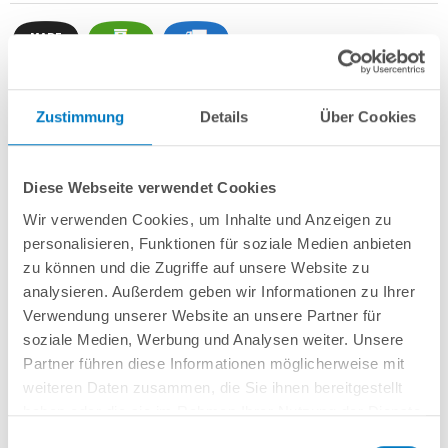
Zustimmung
Details
Über Cookies
Stahlwand-Rundbecken
POOL
SANA
HQ
-
Made
in
Germany
- bestehend
aus 0,7 mm starker, feuerverzinkter Stahlwand + sehr passgenauer,
sandfarbener
PVC-Poolfolie 0,8 mm mit
Einhängebiese
+
Kombi-
Spezialhandlauf aus hochwertigem und stabilem Aluminium
sowie
Diese Webseite verwendet Cookies
Bodenschienen aus Kunststoff.
Wir verwenden Cookies, um Inhalte und Anzeigen zu
Als
PROFI-Set
inkl.:
personalisieren, Funktionen für soziale Medien anbieten
zu können und die Zugriffe auf unsere Website zu
POOL
SANA
UV-C Entkeimungsgerät 75 W
: Reduziert den
analysieren. Außerdem geben wir Informationen zu Ihrer
Wasserpflegebedarf deutlich!
Verwendung unserer Website an unsere Partner für
Unterlegvlies 500 g/m²
Einbauskimmer und Einlaufdüse
soziale Medien, Werbung und Analysen weiter. Unsere
Sandfilteranlage
POOL
SANA
PRO PRIME 400 /
SPECK
PP 7
(
Made
in
Partner führen diese Informationen möglicherweise mit
Germany
) inkl. Filtersand
weiteren Daten zusammen, die Sie ihnen bereitgestellt
Erdbeständiges Verrohrungsset PROFI Ø 50 mm
+ Entleerungspaket
haben oder die sie im Rahmen Ihrer Nutzung der Dienste
Edelstahl-Einhängeleiter PROFI mit eleganten Stufenauflagen, weit
gesammelt haben.
ausladend
Einwilligungsauswahl