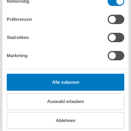
Notwendig
7-teiliges Wasserpflegeset PROFI
Präferenzen
In den Warenkorb
Statistiken
Merken
Vergleichen
Marketing
Fragen? Wir helfen Ihnen gerne weiter:
info(at)poolsana.de
Anfrageformular
Alle zulassen
Produktbeschreibung
Auswahl erlauben
Herstellerangaben
Ablehnen