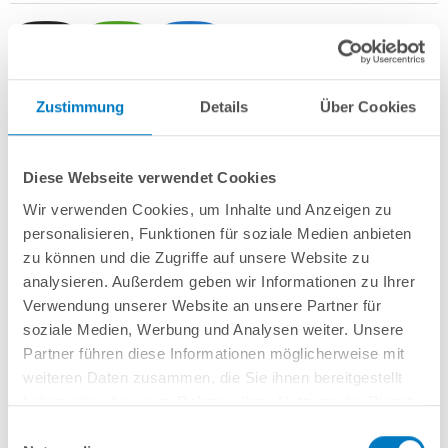
Zustimmung
Details
Über Cookies
Stahlwand-Rundbecken
POOL
SANA
HQ
-
Made
in
Germany
- bestehend
aus 0,7 mm starker, feuerverzinkter Stahlwand + sehr passgenauer,
sandfarbener
PVC-Poolfolie 0,8 mm mit
Einhängebiese
+
Kombi-
Diese Webseite verwendet Cookies
Spezialhandlauf aus hochwertigem und stabilem Aluminium
sowie
Bodenschienen aus Kunststoff.
Wir verwenden Cookies, um Inhalte und Anzeigen zu
personalisieren, Funktionen für soziale Medien anbieten
Als
PROFI-Set
inkl.:
zu können und die Zugriffe auf unsere Website zu
POOL
SANA
UV-C Entkeimungsgerät 75 W
: Reduziert den
analysieren. Außerdem geben wir Informationen zu Ihrer
Wasserpflegebedarf deutlich!
Verwendung unserer Website an unsere Partner für
Unterlegvlies 500 g/m²
soziale Medien, Werbung und Analysen weiter. Unsere
Einbauskimmer und Einlaufdüse
Partner führen diese Informationen möglicherweise mit
Sandfilteranlage
POOL
SANA
PRO PRIME 400 /
SPECK
PP 7
(
Made
in
weiteren Daten zusammen, die Sie ihnen bereitgestellt
Germany
) inkl. Filtersand
Schlauchset PROFI Ø 38 mm
haben oder die sie im Rahmen Ihrer Nutzung der Dienste
Edelstahl-Hochbeckenleiter Comfort; einseitig kürzbar
gesammelt haben.
Einwilligungsauswahl
7-teiliges Reinigungsset PROFI