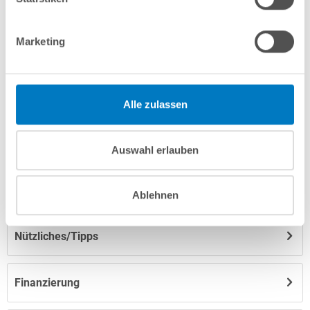
Marketing
Produktbeschreibung
Herstellerangaben
Alle zulassen
Anleitungen/Datenblätter
Auswahl erlauben
Hinweise zum Versand / zur Lagerung
Ablehnen
Nützliches/Tipps
Finanzierung