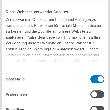
Diese Webseite verwendet Cookies
Wir verwenden Cookies, um Inhalte und Anzeigen zu
personalisieren, Funktionen für soziale Medien anbieten
Rundbecken
POOL
SANA
HQ
-
Made
in
Germany
- bestehend aus
1 mm
zu können und die Zugriffe auf unsere Website zu
starker Aluminium-Wand
in silbergrau/Weißaluminium + sehr passgenauer,
analysieren. Außerdem geben wir Informationen zu Ihrer
grauer PVC-Poolfolie 0,8 mm mit
Einhängebiese
+
Kombi-Spezialhandlauf
Verwendung unserer Website an unsere Partner für
aus hochwertigem und stabilem Aluminium
sowie Bodenschienen aus
Kunststoff.
soziale Medien, Werbung und Analysen weiter. Unsere
Partner führen diese Informationen möglicherweise mit
weiteren Daten zusammen, die Sie ihnen bereitgestellt
In den Warenkorb
haben oder die sie im Rahmen Ihrer Nutzung der Dienste
gesammelt haben.
Einwilligungsauswahl
Merken
Notwendig
Vergleichen
Präferenzen
Fragen? Wir helfen Ihnen gerne weiter:
info(at)poolsana.de
Anfrageformular
Statistiken