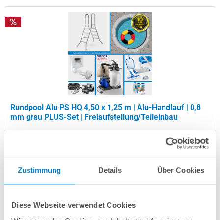
Rundpool Alu PS HQ 4,50 x 1,25 m | Alu-Handlauf | 0,8
mm grau PLUS-Set | Freiaufstellung/Teileinbau
Kurzbeschreibung
2.799,00 € *
(-26,32% vom UVP)
Zustimmung
Details
Über Cookies
UVP:
3.799,00 € *
Artikel-Nr.:
107016
Diese Webseite verwendet Cookies
Versandkostenfreie Lieferung!