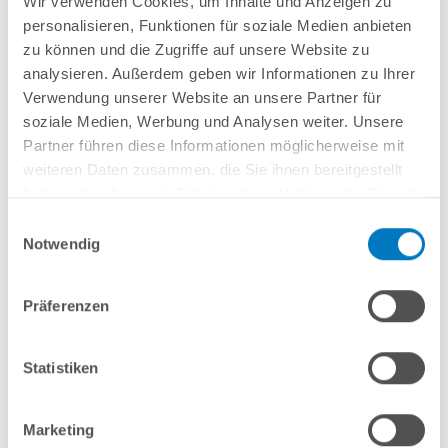
Wir verwenden Cookies, um Inhalte und Anzeigen zu
Lieferung in ca. 3-6 Arbeitstagen
personalisieren, Funktionen für soziale Medien anbieten
zu können und die Zugriffe auf unsere Website zu
In den Warenkorb
analysieren. Außerdem geben wir Informationen zu Ihrer
Verwendung unserer Website an unsere Partner für
soziale Medien, Werbung und Analysen weiter. Unsere
Partner führen diese Informationen möglicherweise mit
weiteren Daten zusammen, die Sie ihnen bereitgestellt
haben oder die sie im Rahmen Ihrer Nutzung der Dienste
gesammelt haben.
Einwilligungsauswahl
Notwendig
Präferenzen
Rundpool Alu PS HQ 4,50 x 1,25 m | Alu-Handlauf | 0,8
mm grau PLUS-Set | Teil- Kompletteinbau
Statistiken
Kurzbeschreibung
2.749,00 € *
Marketing
(-25,68% vom UVP)
UVP:
3.699,00 € *