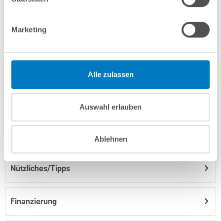
Marketing
Produktbeschreibung
Herstellerangaben
Alle zulassen
Anleitungen/Datenblätter
Auswahl erlauben
Hinweise zum Versand / zur Lagerung
Ablehnen
Nützliches/Tipps
Finanzierung