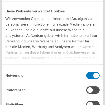
Diese Webseite verwendet Cookies
Wir verwenden Cookies, um Inhalte und Anzeigen zu
personalisieren, Funktionen für soziale Medien anbieten
Stahlwand-Ovalpool
POOL
SANA
HQ
-
Made
in
Germany
- bestehend aus
zu können und die Zugriffe auf unsere Website zu
ca. 0,7 mm starker, feuerverzinkter Stahlwand + sehr passgenauer,
grauer
analysieren. Außerdem geben wir Informationen zu Ihrer
PVC-Poolfolie 0,8 mm mit
Einhängebiese
+
Kombi-Spezialhandlauf aus
Verwendung unserer Website an unsere Partner für
hochwertigem und stabilem Aluminium
sowie Bodenschienen aus
Kunststoff.
soziale Medien, Werbung und Analysen weiter. Unsere
Partner führen diese Informationen möglicherweise mit
weiteren Daten zusammen, die Sie ihnen bereitgestellt
In den Warenkorb
haben oder die sie im Rahmen Ihrer Nutzung der Dienste
gesammelt haben.
Einwilligungsauswahl
Merken
Notwendig
Vergleichen
Präferenzen
Fragen? Wir helfen Ihnen gerne weiter:
info(at)poolsana.de
Anfrageformular
Statistiken