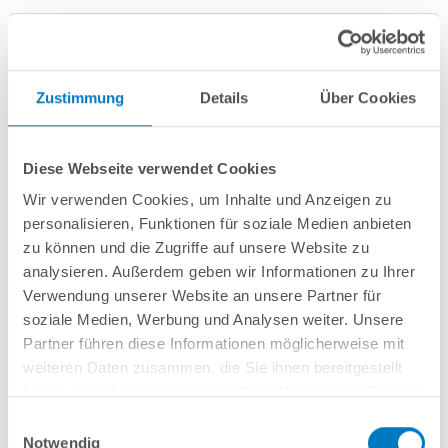
Zustimmung
Details
Über Cookies
Diese Webseite verwendet Cookies
Wir verwenden Cookies, um Inhalte und Anzeigen zu
Stahlwand-Ovalpool POOLSANA HQ 6,00 x 3,20 x 1,50
personalisieren, Funktionen für soziale Medien anbieten
m mit Alu-Handlauf + grauer Folie | PLUS-Set
zu können und die Zugriffe auf unsere Website zu
analysieren. Außerdem geben wir Informationen zu Ihrer
Kurzbeschreibung
Verwendung unserer Website an unsere Partner für
soziale Medien, Werbung und Analysen weiter. Unsere
2.349,00 € *
(-41,26% vom UVP)
Partner führen diese Informationen möglicherweise mit
UVP:
3.999,00 € *
weiteren Daten zusammen, die Sie ihnen bereitgestellt
Artikel-Nr.:
105168
haben oder die sie im Rahmen Ihrer Nutzung der Dienste
gesammelt haben.
Versandkostenfreie Lieferung!
Einwilligungsauswahl
Notwendig