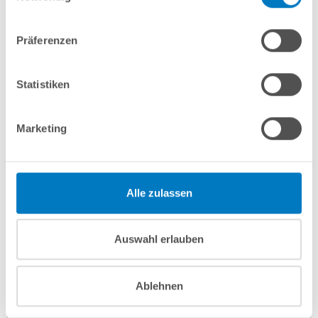
Lieferung in ca. 3-6 Arbeitstagen
Zum Artikel
Präferenzen
Statistiken
Marketing
Alle zulassen
Stahlwand-Ovalpool POOLSANA HQ 6,00 x 3,20 x 1,50
Auswahl erlauben
m mit Alu-Handlauf + grauer Folie | PROFI-Set
Kurzbeschreibung
Ablehnen