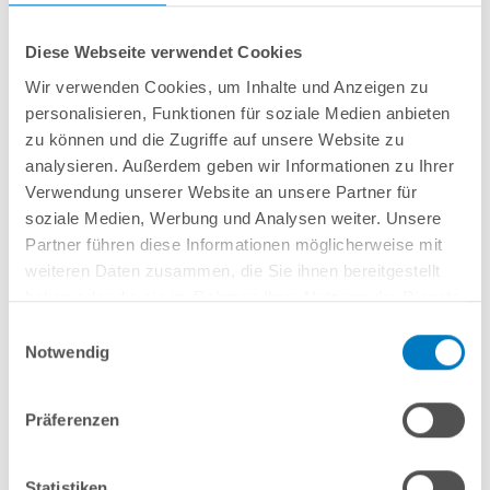
Diese Webseite verwendet Cookies
Wir verwenden Cookies, um Inhalte und Anzeigen zu
personalisieren, Funktionen für soziale Medien anbieten
Stahlwand-Ovalbecken
POOL
SANA
HQ
-
Made
in
Germany
- bestehend aus
zu können und die Zugriffe auf unsere Website zu
ca. 0,7 mm starker, feuerverzinkter Stahlwand + sehr passgenauer,
analysieren. Außerdem geben wir Informationen zu Ihrer
sandfarbener
PVC-Poolfolie 0,8 mm mit
Einhängebiese
+
Kombi-
Verwendung unserer Website an unsere Partner für
Spezialhandlauf aus hochwertigem und stabilem Aluminium
sowie
Bodenschienen aus Kunststoff.
soziale Medien, Werbung und Analysen weiter. Unsere
Partner führen diese Informationen möglicherweise mit
weiteren Daten zusammen, die Sie ihnen bereitgestellt
In den Warenkorb
haben oder die sie im Rahmen Ihrer Nutzung der Dienste
gesammelt haben.
Einwilligungsauswahl
Merken
Notwendig
Vergleichen
Präferenzen
Fragen? Wir helfen Ihnen gerne weiter:
info(at)poolsana.de
Anfrageformular
Statistiken