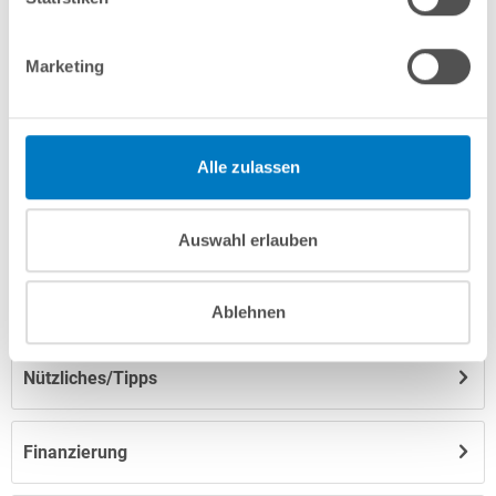
Marketing
Produktbeschreibung
Herstellerangaben
Alle zulassen
Anleitungen/Datenblätter
Auswahl erlauben
Hinweise zum Versand / zur Lagerung
Ablehnen
Nützliches/Tipps
Finanzierung