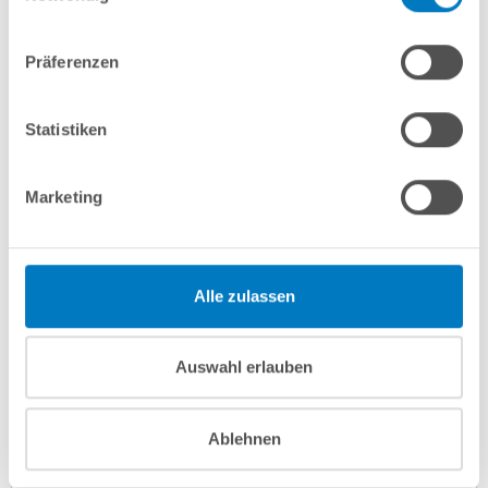
Lieferung in ca. 3-6 Arbeitstagen
Zum Artikel
Präferenzen
Statistiken
Marketing
Alle zulassen
Ovalpool POOLSANA HQ 8,00 x 4,00 x 1,50 m mit Alu-
Auswahl erlauben
Handlauf + sandfarbener Folie | PROFI-Set
Kurzbeschreibung
Ablehnen