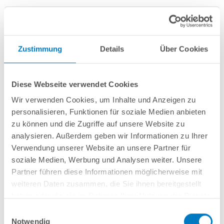
Zustimmung
Details
Über Cookies
Diese Webseite verwendet Cookies
Wir verwenden Cookies, um Inhalte und Anzeigen zu
Ovalpool POOLSANA HQ 8,00 x 4,00 x 1,50 m mit Alu-
personalisieren, Funktionen für soziale Medien anbieten
Handlauf + sandfarbener Folie | PLUS-Set
zu können und die Zugriffe auf unsere Website zu
analysieren. Außerdem geben wir Informationen zu Ihrer
Kurzbeschreibung
Verwendung unserer Website an unsere Partner für
soziale Medien, Werbung und Analysen weiter. Unsere
2.949,00 € *
(-39,8% vom UVP)
Partner führen diese Informationen möglicherweise mit
UVP:
4.899,00 € *
weiteren Daten zusammen, die Sie ihnen bereitgestellt
Artikel-Nr.:
103551
haben oder die sie im Rahmen Ihrer Nutzung der Dienste
gesammelt haben.
Versandkostenfreie Lieferung!
Einwilligungsauswahl
Notwendig