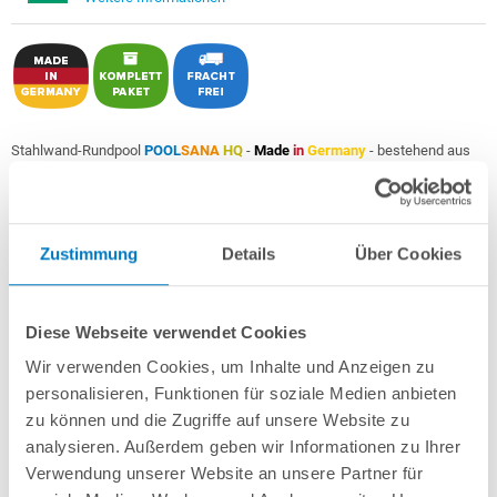
Stahlwand-Rundpool
POOL
SANA
HQ
-
Made
in
Germany
- bestehend aus
0,8 mm starker, feuerverzinkter Stahlwand + sehr passgenauer, blauer PVC-
Poolfolie 0,8 mm mit
Keilbiese
+ extrem flachem
Undercover-Handlauf
und
Bodenschienen aus Kunststoff.
Zustimmung
Details
Über Cookies
Als
PROFI STONE-Set
inkl.:
Pool-Randsteinset
POOL
SANA
PELAGO
in grau
POOL
SANA
UV-C Entkeimungsgerät 75 W
: Reduziert den
Diese Webseite verwendet Cookies
Wasserpflegebedarf deutlich!
Wir verwenden Cookies, um Inhalte und Anzeigen zu
Unterlegvlies 500 g/m²
personalisieren, Funktionen für soziale Medien anbieten
Einbauskimmer und Einlaufdüse
Sandfilteranlage
POOL
SANA
PRO PRIME 500 /
SPECK
PP 9
(
Made
in
zu können und die Zugriffe auf unsere Website zu
Germany
) inkl. Filtersand
analysieren. Außerdem geben wir Informationen zu Ihrer
Erdbeständiges Verrohrungsset PROFI Ø 50 mm
+ Entleerungspaket
Verwendung unserer Website an unsere Partner für
4-stufige Einhänge-Poolleiter PROFI weit ausladend