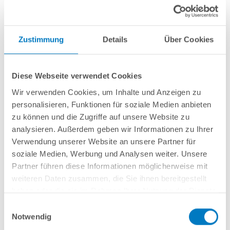
Zustimmung
Details
Über Cookies
Stahlwand-Rundbecken
POOL
SANA
HQ
-
Made
in
Germany
- bestehend
aus 0,6 mm starker, feuerverzinkter Stahlwand + sehr passgenauer,
grauer
Diese Webseite verwendet Cookies
PVC-Poolfolie 0,8 mm mit
Einhängebiese
+ Kombi-Spezialhandlauf und
Bodenschienen in
grau
.
Wir verwenden Cookies, um Inhalte und Anzeigen zu
personalisieren, Funktionen für soziale Medien anbieten
Als
PLUS-Set
inkl.:
zu können und die Zugriffe auf unsere Website zu
analysieren. Außerdem geben wir Informationen zu Ihrer
Unterlegvlies 300 g/m²
Verwendung unserer Website an unsere Partner für
Einbauskimmer und Einlaufdüse
Sandfilteranlage
POOL
SANA
Pro Next 300 /
SPECK
PlusPump 5
(
Made
soziale Medien, Werbung und Analysen weiter. Unsere
in
Germany
) inkl. Filtersand
Partner führen diese Informationen möglicherweise mit
Erdbeständiges PVC-Verrohrungsset PROFI 50 mm
weiteren Daten zusammen, die Sie ihnen bereitgestellt
3-stufige Einhänge-Poolleiter PURE, eng ausladend
haben oder die sie im Rahmen Ihrer Nutzung der Dienste
6-teiliges Reinigungsset PLUS
gesammelt haben.
5-teiliges Wasserpflegeset PLUS
Einwilligungsauswahl
Notwendig