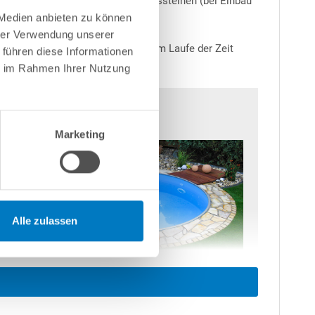
en Bodenplatten sowie Schalungssteinen (bei Einbau
 Medien anbieten zu können
hrer Verwendung unserer
Salz ist abzuraten, da dies sich im Laufe der Zeit
 führen diese Informationen
ie im Rahmen Ihrer Nutzung
Marketing
Alle zulassen