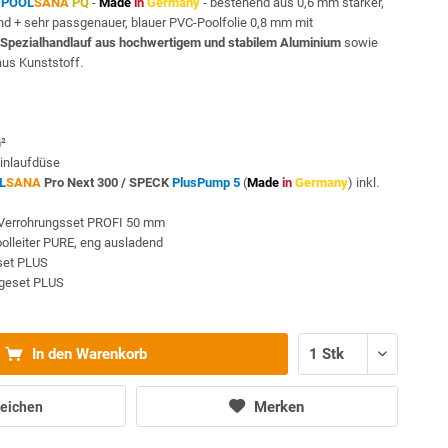
n
POOL
SANA
PQ
-
Made
in
Germany
- bestehend aus 0,6 mm starker,
nd + sehr passgenauer, blauer PVC-Poolfolie 0,8 mm mit
Spezialhandlauf aus hochwertigem und stabilem Aluminium
sowie
us Kunststoff.
m²
inlaufdüse
L
SANA
Pro Next 300 /
SPECK
PlusPump 5
(
Made
in
Germany
) inkl.
Verrohrungsset PROFI 50 mm
oolleiter PURE, eng ausladend
sset PLUS
egeset PLUS
In den Warenkorb
Merken
eichen