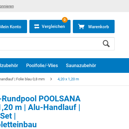
bonnieren
0
Vergleichen
Mein Konto
Warenkorb
lzubehör
Poolfolie/-Vlies
Saunazubehör
ndlauf | Folie blau 0,8 mm
4,20 x 1,20 m
d-Rundpool POOLSANA
1,20 m | Alu-Handlauf |
et |
letteinbau