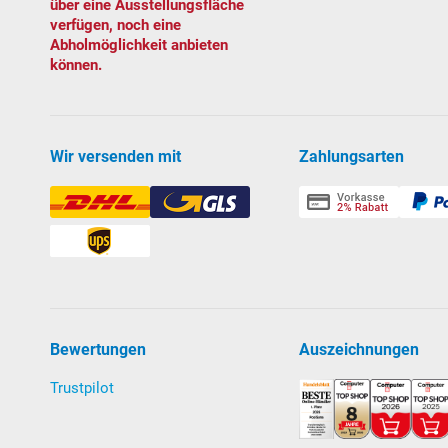
über eine Ausstellungsfläche
verfügen, noch eine
Pumpenspezifikationen:
Abholmöglichkeit anbieten
können.
Selbst
an
saugend, kann auch oberhalb des Wass
von 1 m wird empfohlen).
Klicken Sie hier
für w
zwischen selbstansaugenden und normalsaug
Vorfilter mit großem Siebkorb und Klarsichtdec
Wir versenden mit
Zahlungsarten
Umwälzleistung: 5 m³/h bei 6 mWS
Leistungsaufnahme: 350 W; 230 Volt 1 N. Ab W
TÜV- und GS-geprüft
Lieferung mit 7-Wege-Rückspülventil, Grundplatte so
Download Anleitung Filteranlage PRO Next 30
Bewertungen
Auszeichnungen
Einbauteile
aufklappen zum Weiterlesen
Trustpilot
Verrohrungsmaterial