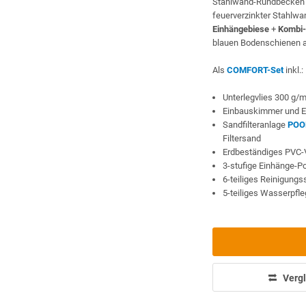
Stahlwand-Rundbecke
feuerverzinkter Stahlwa
Einhängebiese
+
Kombi-
blauen Bodenschienen a
Als
COMFORT-Set
inkl.:
Unterlegvlies 300 g/
Einbauskimmer und E
Sandfilteranlage
POO
Filtersand
Erdbeständiges PVC-
3-stufige Einhänge-P
6-teiliges Reinigung
5-teiliges Wasserpfl
Vergl