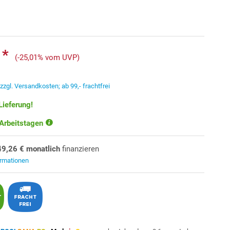
 *
(-25,01% vom UVP)
.
zzgl. Versandkosten; ab 99,- frachtfrei
Lieferung!
 Arbeitstagen
49,26 € monatlich
finanzieren
ormationen