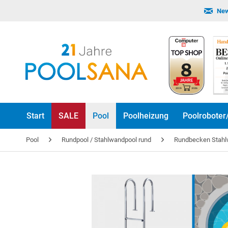
New
Start
SALE
Pool
Poolheizung
Poolroboter
Pool
Rundpool / Stahlwandpool rund
Rundbecken Stah