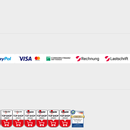
erspiegels aufgestellt werden (ein maximaler Höhenunterschied
eitere wissenswerte Informationen über den Unterschied
enden Poolpumpen.
kel
erk mit Kabel und Anschlussstecker montiert
wie 25 kg Filter-Quarzsand.
0