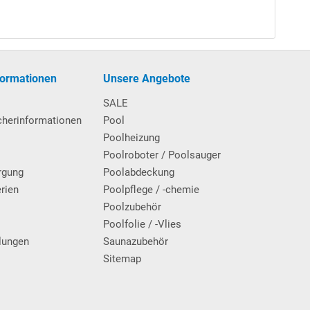
formationen
Unsere Angebote
SALE
cherinformationen
Pool
Poolheizung
Poolroboter / Poolsauger
rgung
Poolabdeckung
erien
Poolpflege / -chemie
g
Poolzubehör
Poolfolie / -Vlies
lungen
Saunazubehör
Sitemap