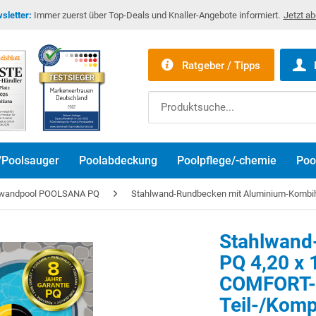
sletter:
Immer zuerst über Top-Deals und Knaller-Angebote informiert.
Jetzt a
Ratgeber / Tipps
/Poolsauger
Poolabdeckung
Poolpflege/-chemie
Poo
lwandpool POOLSANA PQ
Stahlwand-Rundbecken mit Aluminium-Kombiha
Stahlwan
PQ 4,20 x 
COMFORT-S
Teil-/Komp