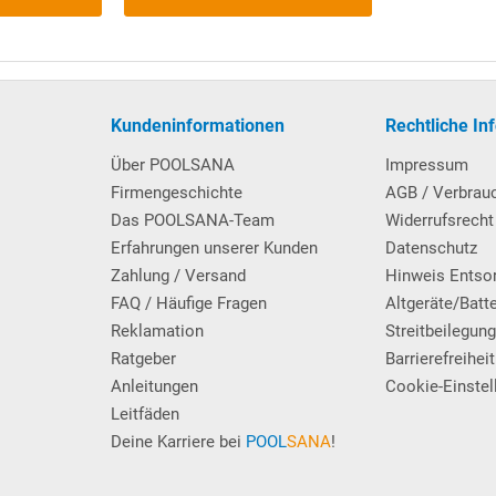
Kundeninformationen
Rechtliche In
mit 3 rutschhemmenden Trittstufen. An der Außenseite des
Über POOLSANA
Impressum
 mittels Kunststoff-Einbauhülsen (im Lieferumfang enthalten),
Firmengeschichte
AGB / Verbrau
nahme für die Leiterholme dienen.
Das POOLSANA-Team
Widerrufsrecht
Erfahrungen unserer Kunden
Datenschutz
Zahlung / Versand
Hinweis Entso
FAQ / Häufige Fragen
Altgeräte/Batt
Reklamation
Streitbeilegun
Ratgeber
Barrierefreiheit
Anleitungen
Cookie-Einstel
Leitfäden
Deine Karriere bei
POOL
SANA
!
rmany
- mit Filterbehälter Ø 300 mm sowie
SPECK-Poolpumpe