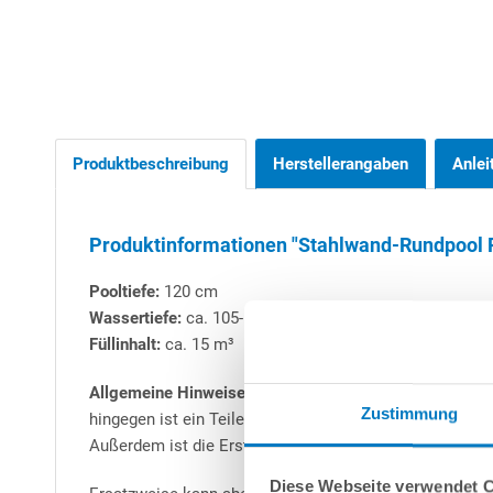
Produktbeschreibung
Herstellerangaben
Anlei
Produktinformationen "Stahlwand-Rundpool P
Pooltiefe:
120 cm
Wassertiefe:
ca. 105-110 cm
Füllinhalt:
ca. 15 m³
Allgemeine Hinweise zu Stahlwand-Rundbecken:
Alle 
Zustimmung
hingegen ist ein Teileinbau (mind. 50 cm) zwingend vo
Außerdem ist die Erstellung einer Beton-Bodenplatte -
Diese Webseite verwendet 