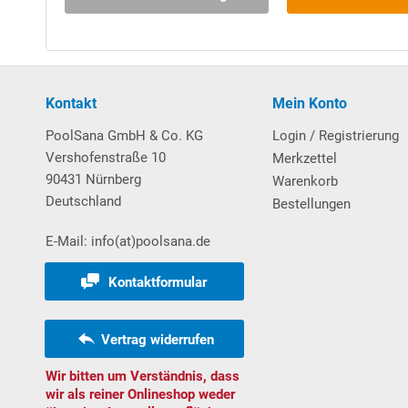
Download Vorabanleitung Aufbau Rundbecken
Poolleiter
Kontakt
Mein Konto
Pool-Leiter aus
V2A-Edelstahl
, eng ausladend und 
PoolSana GmbH & Co. KG
Login / Registrierung
Schwimmbads erfolgt die Befestigung der Poolleiter
Vershofenstraße 10
Merkzettel
welche ebenerdig einzementiert werden und als Auf
90431 Nürnberg
Warenkorb
Deutschland
Bestellungen
Max. Belastbarkeit: 110 kg.
E-Mail: info(at)poolsana.de
Kontaktformular
Filtersystem
Vertrag widerrufen
Sandfilteranlage
POOL
SANA
PRO Next
-
Made
in
Ge
Wir bitten um Verständnis, dass
PlusPump 5
.
wir als reiner Onlineshop weder