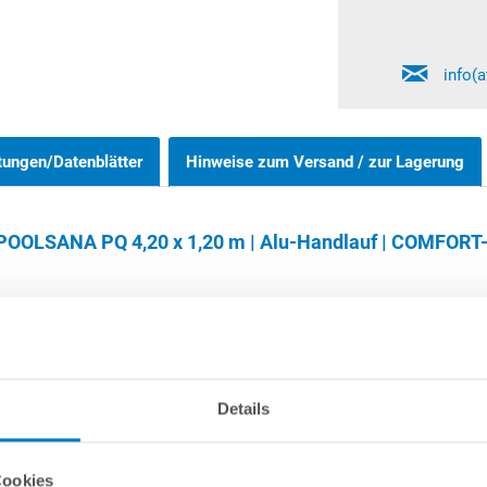
info(
tungen/Datenblätter
Hinweise zum Versand / zur Lagerung
OOLSANA PQ 4,20 x 1,20 m | Alu-Handlauf | COMFORT-S
Rundpools 1,20 m und 1,35 m können wahlweise frei aufgestellt oder
Details
nnöten. Bitte beachten Sie, dass der eingelassene Bereich des Schw
 unabhängig von der Poolgröße sowie auch von der Aufstellvariante 
Cookies