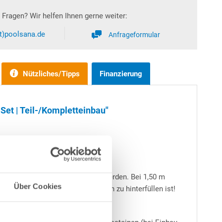
Fragen? Wir helfen Ihnen gerne weiter:
at)poolsana.de
Anfrageformular
Nützliches/Tipps
Finanzierung
et | Teil-/Kompletteinbau"
 teilweise bzw. ganz eingebaut werden. Bei 1,50 m
Über Cookies
immbeckens stets mit Magerbeton zu hinterfüllen ist!
- immer zu empfehlen.