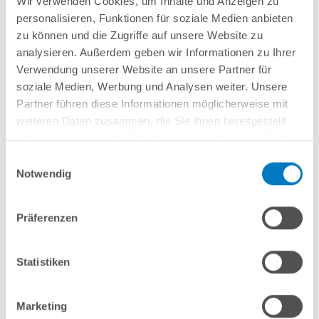
Wir verwenden Cookies, um Inhalte und Anzeigen zu
Lieferung in ca. 3-6 Arbeitstagen
personalisieren, Funktionen für soziale Medien anbieten
zu können und die Zugriffe auf unsere Website zu
In den Warenkorb
analysieren. Außerdem geben wir Informationen zu Ihrer
Verwendung unserer Website an unsere Partner für
soziale Medien, Werbung und Analysen weiter. Unsere
Partner führen diese Informationen möglicherweise mit
weiteren Daten zusammen, die Sie ihnen bereitgestellt
haben oder die sie im Rahmen Ihrer Nutzung der Dienste
gesammelt haben.
Einwilligungsauswahl
Notwendig
Präferenzen
Stahlwand-Rundpool POOLSANA PQ 3,60 x 1,20 m | Alu-
Handlauf | COMFORT-Set | Freiaufst./Teileinbau
Statistiken
Kurzbeschreibung
1.499,00 € *
Marketing
(-28,59% vom UVP)
UVP:
2.099,00 € *