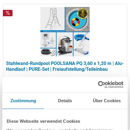
Stahlwand-Rundpool POOLSANA PQ 3,60 x 1,20 m | Alu-
Handlauf | PURE-Set | Freiaufstellung/Teileinbau
Kurzbeschreibung
1.299,00 € *
(-23,54% vom UVP)
Zustimmung
Details
Über Cookies
UVP:
1.699,00 € *
Artikel-Nr.:
106833
Diese Webseite verwendet Cookies
Versandkostenfreie Lieferung!