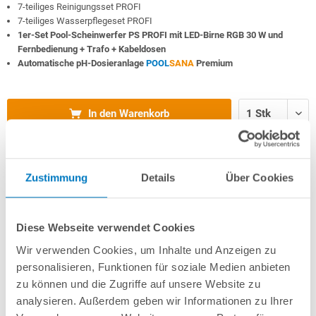
7-teiliges Reinigungsset PROFI
7-teiliges Wasserpflegeset PROFI
1er-Set Pool-Scheinwerfer PS PROFI mit LED-Birne RGB 30 W und
Fernbedienung + Trafo + Kabeldosen
Automatische pH-Dosieranlage
POOL
SANA
Premium
In den Warenkorb
Merken
Vergleichen
Zustimmung
Details
Über Cookies
Fragen? Wir helfen Ihnen gerne weiter:
Diese Webseite verwendet Cookies
info(at)poolsana.de
Anfrageformular
Wir verwenden Cookies, um Inhalte und Anzeigen zu
personalisieren, Funktionen für soziale Medien anbieten
zu können und die Zugriffe auf unsere Website zu
Produktbeschreibung
analysieren. Außerdem geben wir Informationen zu Ihrer