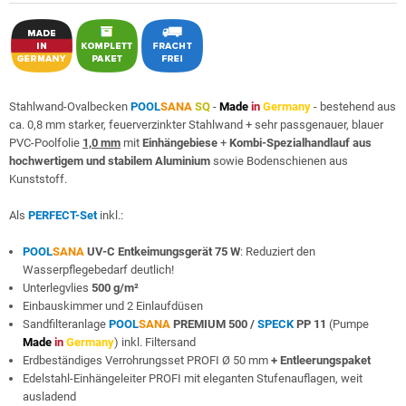
Stahlwand-Ovalbecken
POOL
SANA
SQ
-
Made
in
Germany
- bestehend aus
ca. 0,8 mm starker, feuerverzinkter Stahlwand + sehr passgenauer, blauer
PVC-Poolfolie
1,0 mm
mit
Einhängebiese
+
Kombi-Spezialhandlauf aus
hochwertigem und stabilem Aluminium
sowie Bodenschienen aus
Kunststoff.
Als
PERFECT-Set
inkl.:
POOL
SANA
UV-C Entkeimungsgerät 75 W
: Reduziert den
Wasserpflegebedarf deutlich!
Unterlegvlies
500 g/m²
Einbauskimmer und 2 Einlaufdüsen
Sandfilteranlage
POOL
SANA
PREMIUM 500 /
SPECK
PP 11
(Pumpe
Made
in
Germany
) inkl. Filtersand
Erdbeständiges Verrohrungsset PROFI Ø 50 mm
+ Entleerungspaket
Edelstahl-Einhängeleiter PROFI mit eleganten Stufenauflagen, weit
ausladend