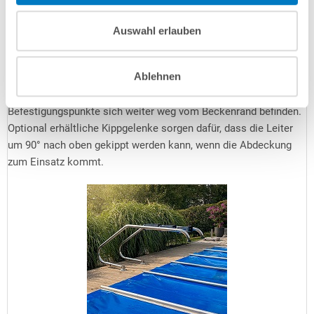
Welche Leiter benötige ich?
Das hängt von einer etwaigen geplanten Abdeckung ab.
Auswahl erlauben
Stangenabdeckungen beispielsweise benötigen rundum 25 cm
Auflagefläche, manche Winterabdeckungen gar 35 cm. In
Ablehnen
diesem Fall stünde eine eng ausladende Leiter buchstäblich im
Weg und Sie benötigen eine
weit ausladende Leiter
, deren
Befestigungspunkte sich weiter weg vom Beckenrand befinden.
Optional erhältliche Kippgelenke sorgen dafür, dass die Leiter
um 90° nach oben gekippt werden kann, wenn die Abdeckung
zum Einsatz kommt.