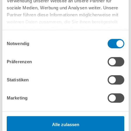
Verwendung unserer Website an unsere Partner für
soziale Medien, Werbung und Analysen weiter. Unsere
Herstellerangaben
Partner führen diese Informationen möglicherweise mit
weiteren Daten zusammen, die Sie ihnen bereitgestellt
Anleitungen/Datenblätter
haben oder die sie im Rahmen Ihrer Nutzung der Dienste
gesammelt haben.
Einwilligungsauswahl
Notwendig
Hinweise zum Versand / zur Lagerung
Präferenzen
Nützliches/Tipps
Statistiken
Finanzierung
Marketing
Optionen/Aufpreise
Alle zulassen