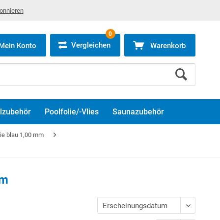
bonnieren
0
Vergleichen
Mein Konto
Warenkorb
lzubehör
Poolfolie/-Vlies
Saunazubehör
lie blau 1,00 mm
mm