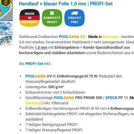
Handlauf + blauer Folie 1,0 mm | PROFI-Set
Stahlwand-Ovalbecken
POOL
SANA
SQ
-
Made
in
Germany
- besteh
0,8 mm starker, feuerverzinkter Stahlwand + sehr passgenauer, blau
Poolfolie
1,0 mm
mit
Einhängebiese
+
Kombi-Spezialhandlauf aus
hochwertigem und stabilem Aluminium
sowie Bodenschienen aus K
Als
PROFI-Set
inkl.:
POOL
SANA
UV-C Entkeimungsgerät 75 W
: Reduziert den
Wasserpflegebedarf deutlich!
Unterlegvlies
500 g/m²
Einbauskimmer und 2 Einlaufdüsen
Sandfilteranlage
POOL
SANA
PRO PRIME 500 /
SPECK
PP 11
(
M
Germany
) inkl. Filtersand
Erdbeständiges Verrohrungsset PROFI Ø 50 mm
+ Entleerungsp
Edelstahl-Einhängeleiter PROFI mit eleganten Stufenauflagen, w
ausladend
7-teiliges Reinigungsset PROFI
7-teiliges Wasserpflegeset PROFI