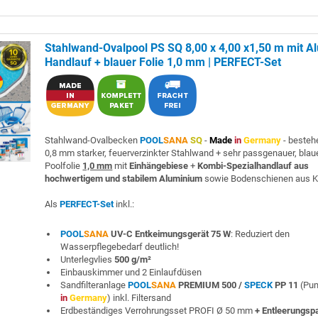
Stahlwand-Ovalpool PS SQ 8,00 x 4,00 x1,50 m mit Al
Handlauf + blauer Folie 1,0 mm | PERFECT-Set
Stahlwand-Ovalbecken
POOL
SANA
SQ
-
Made
in
Germany
- besteh
0,8 mm starker, feuerverzinkter Stahlwand + sehr passgenauer, blau
Poolfolie
1,0 mm
mit
Einhängebiese
+
Kombi-Spezialhandlauf aus
hochwertigem und stabilem Aluminium
sowie Bodenschienen aus K
Als
PERFECT-Set
inkl.:
POOL
SANA
UV-C Entkeimungsgerät 75 W
: Reduziert den
Wasserpflegebedarf deutlich!
Unterlegvlies
500 g/m²
Einbauskimmer und 2 Einlaufdüsen
Sandfilteranlage
POOL
SANA
PREMIUM 500 /
SPECK
PP 11
(Pu
in
Germany
) inkl. Filtersand
Erdbeständiges Verrohrungsset PROFI Ø 50 mm
+ Entleerungsp