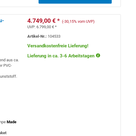
4.749,00 € *
u-
(-30,15% vom UVP)
UVP:
6.799,00 € *
Artikel-Nr.:
104533
Versandkostenfreie Lieferung!
Lieferung in ca. 3-6 Arbeitstagen
end aus ca.
er PVC-
unststoff.
mpe
Made
aket