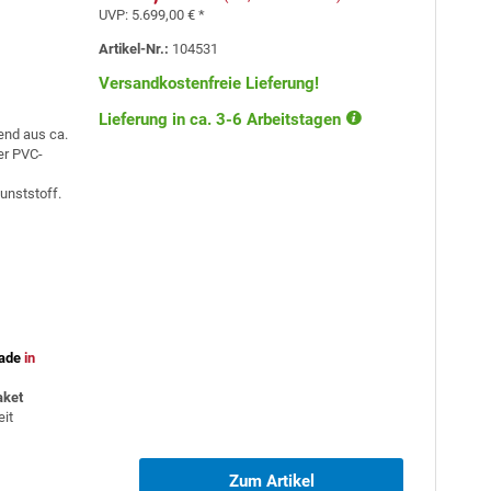
UVP:
5.699,00 € *
Artikel-Nr.:
104531
Versandkostenfreie Lieferung!
Lieferung in ca. 3-6 Arbeitstagen
end aus ca.
er PVC-
unststoff.
ade
in
aket
eit
Zum Artikel