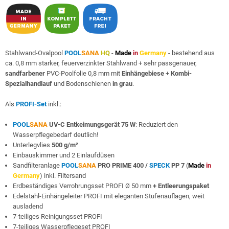
Stahlwand-Ovalpool
POOL
SANA
HQ
-
Made
in
Germany
- bestehend aus
ca. 0,8 mm starker, feuerverzinkter Stahlwand + sehr passgenauer,
sandfarbener
PVC-Poolfolie 0,8 mm mit
Einhängebiese
+
Kombi-
Spezialhandlauf
und Bodenschienen
in grau
.
Als
PROFI-Set
inkl.:
POOL
SANA
UV-C Entkeimungsgerät 75 W
: Reduziert den
Wasserpflegebedarf deutlich!
Unterlegvlies
500 g/m²
Einbauskimmer und 2 Einlaufdüsen
Sandfilteranlage
POOL
SANA
PRO PRIME 400 /
SPECK
PP 7
(
Made
in
Germany
) inkl. Filtersand
Erdbeständiges Verrohrungsset PROFI Ø 50 mm
+ Entleerungspaket
Edelstahl-Einhängeleiter PROFI mit eleganten Stufenauflagen, weit
ausladend
7-teiliges Reinigungsset PROFI
7-teiliges Wasserpflegeset PROFI