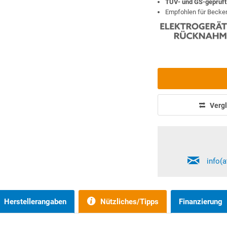
TÜV- und GS-geprüft
Empfohlen für Becken
Vergl
info(
Herstellerangaben
Nützliches/Tipps
Finanzierung