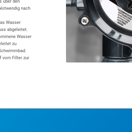
s über den
 Notwendig nach
 das Wasser
ss abgeleitet.
tnommene Wasser
leitet zu
s Schwimmbad.
 vom Filter zur