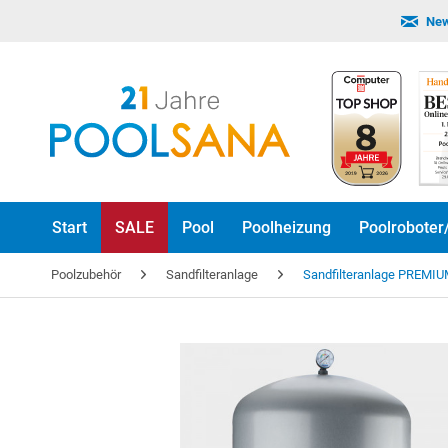
New
Start
SALE
Pool
Poolheizung
Poolroboter
Poolzubehör
Sandfilteranlage
Sandfilteranlage PREMI