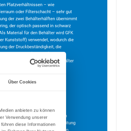
en Platzverhältnissen – wie
lerraum oder Filterschacht – sehr gut
dung der zwei Behälterhälften übernimmt
ring, der optisch passend in schwarz
 Als Material für den Behälter wird GFK
ter Kunststoff) verwendet, wodurch die
rung der Druckbeständigkeit, die
 mit einer geteilten Ausführung
ur egalisiert wird, sondern der Behälter
sogar sehr druckbeständig ist.
Über Cookies
 Medien anbieten zu können
tegriertem Entlüfter, ein seitlich
hrer Verwendung unserer
2 Ausgängen des Ventils (Druckleitung
 führen diese Informationen
ssendes Zubehör" die entsprechenden