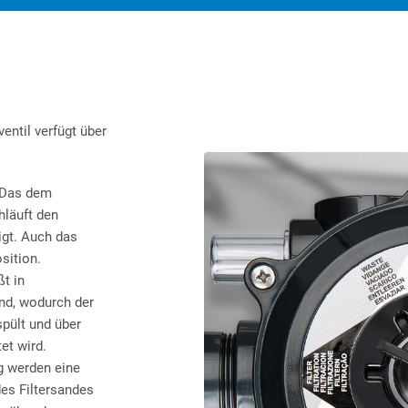
entil verfügt über
. Das dem
läuft den
igt. Auch das
sition.
t in
nd, wodurch der
pült und über
et wird.
g werden eine
des Filtersandes