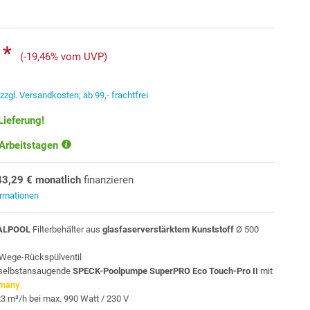
 *
(-19,46% vom UVP)
.
zzgl. Versandkosten; ab 99,- frachtfrei
Lieferung!
 Arbeitstagen
43,29 € monatlich
finanzieren
ormationen
ALPOOL
Filterbehälter aus
glasfaserverstärktem Kunststoff
Ø 500
6-Wege-Rückspülventil
 selbstansaugende
SPECK-Poolpumpe SuperPRO Eco Touch-Pro II
mit
many
 23 m³/h bei max. 990 Watt / 230 V