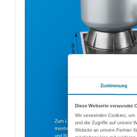
Zustimmung
Diese Webseite verwendet 
Wir verwenden Cookies, um I
Zum Lieferumfang gehören zudem eine sta
und die Zugriffe auf unsere 
montiertes 6-Wege-Rückspülventil mit S
Website an unsere Partner fü
und Rückspülleitung) sind 1 1/2" Innen