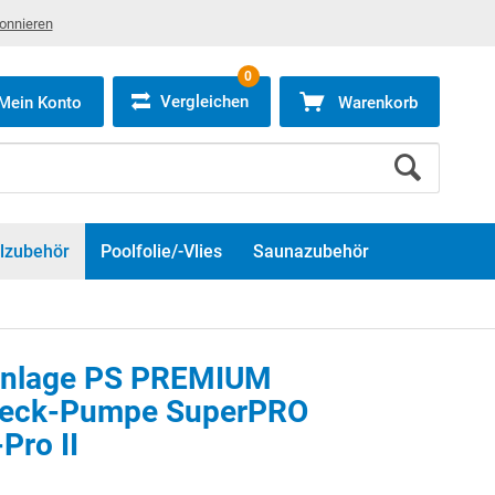
bonnieren
0
Vergleichen
Mein Konto
Warenkorb
lzubehör
Poolfolie/-Vlies
Saunazubehör
ranlage PS PREMIUM
peck-Pumpe SuperPRO
Pro II