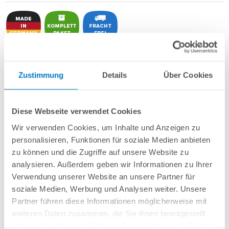
Rundbecken
POOL
SANA
SQ
-
Made
in
Germany
- bestehend aus
1 mm
starker Aluminium-Wand
in silbergrau/Weißaluminium + sehr passgenauer,
Zustimmung
Details
Über Cookies
blauer PVC-Poolfolie 1,0 mm mit
Einhängebiese
+
Kombi-Spezialhandlauf
aus hochwertigem und stabilem Aluminium
sowie Bodenschienen aus
Kunststoff.
Diese Webseite verwendet Cookies
Als
PERFECT-Set
inkl.:
Wir verwenden Cookies, um Inhalte und Anzeigen zu
personalisieren, Funktionen für soziale Medien anbieten
POOL
SANA
UV-C Entkeimungsgerät 75 W
: Reduziert den
zu können und die Zugriffe auf unsere Website zu
Wasserpflegebedarf deutlich!
Unterlegvlies
500 g/m²
analysieren. Außerdem geben wir Informationen zu Ihrer
Einbauskimmer und Einlaufdüse
Verwendung unserer Website an unsere Partner für
Sandfilteranlage
POOL
SANA
PREMIUM 500 /
SPECK
PP 9
(Pumpe
Made
soziale Medien, Werbung und Analysen weiter. Unsere
in
Germany
) inkl. Filtersand
Partner führen diese Informationen möglicherweise mit
Erdbeständiges Verrohrungsset PROFI Ø 50 mm
+ Entleerungspaket
weiteren Daten zusammen, die Sie ihnen bereitgestellt
Edelstahl-Einhängeleiter PROFI mit eleganten Stufenauflagen, weit
ausladend
haben oder die sie im Rahmen Ihrer Nutzung der Dienste