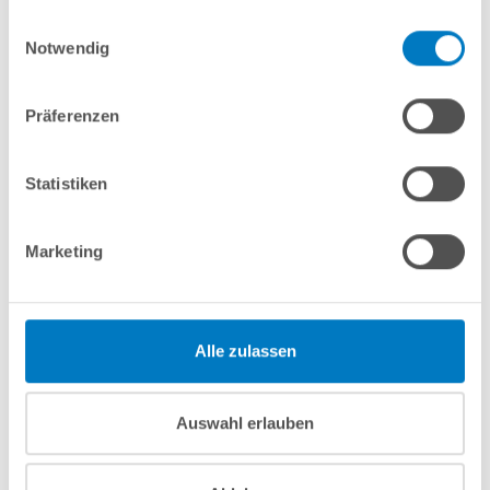
7-teiliges Reinigungsset PROFI
gesammelt haben.
Einwilligungsauswahl
7-teiliges Wasserpflegeset PROFI
Notwendig
1er-Set mit Trafo + Kabeldose + FB: LED Poolbeleuchtung
POOL
SANA
VARIO 25W RGB
Automatische pH-Dosieranlage
POOL
SANA
Premium
Präferenzen
In den Warenkorb
Statistiken
Merken
Vergleichen
Marketing
Fragen? Wir helfen Ihnen gerne weiter:
Alle zulassen
info(at)poolsana.de
Anfrageformular
Auswahl erlauben
Produktbeschreibung