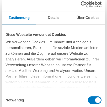
Zustimmung
Details
Über Cookies
Rundbecken
POOL
SANA
SQ
-
Made
in
Germany
- bestehend aus
1 mm
starker Aluminium-Wand
in silbergrau/Weißaluminium + sehr passgenauer,
Diese Webseite verwendet Cookies
0,9 mm starker geprägter 4D PVC-Poolfolie in "Graphite Grey"
mit
Wir verwenden Cookies, um Inhalte und Anzeigen zu
Einhängebiese
+
Kombi-Spezialhandlauf aus hochwertigem und stabilem
Aluminium
sowie Bodenschienen aus Kunststoff.
personalisieren, Funktionen für soziale Medien anbieten
zu können und die Zugriffe auf unsere Website zu
Als
PROFI-Set
inkl.:
analysieren. Außerdem geben wir Informationen zu Ihrer
Verwendung unserer Website an unsere Partner für
POOL
SANA
UV-C Entkeimungsgerät 75 W
: Reduziert den
soziale Medien, Werbung und Analysen weiter. Unsere
Wasserpflegebedarf deutlich!
Unterlegvlies 500 g/m²
Partner führen diese Informationen möglicherweise mit
Einbauskimmer und Einlaufdüse
weiteren Daten zusammen, die Sie ihnen bereitgestellt
Sandfilteranlage
POOL
SANA
PRO PRIME 400 /
SPECK
PP 7
(
Made
in
haben oder die sie im Rahmen Ihrer Nutzung der Dienste
Germany
) inkl. Filtersand
gesammelt haben.
Einwilligungsauswahl
Schlauchset PROFI Ø 38 mm
Notwendig
Edelstahl-Hochbeckenleiter Comfort; einseitig kürzbar
7-teiliges Reinigungsset PROFI