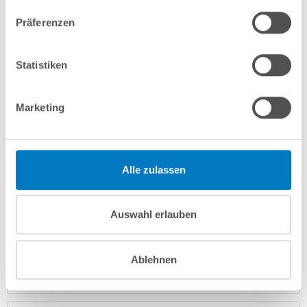
7-teiliges Wasserpflegeset PROFI
Präferenzen
In den Warenkorb
Statistiken
Merken
Vergleichen
Marketing
Fragen? Wir helfen Ihnen gerne weiter:
info(at)poolsana.de
Anfrageformular
Alle zulassen
Auswahl erlauben
Produktbeschreibung
Ablehnen
Anleitungen/Datenblätter