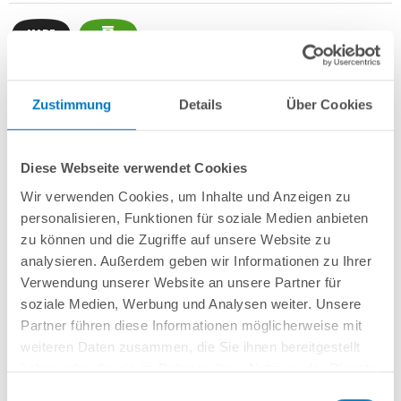
Zustimmung
Details
Über Cookies
Rundbecken
POOL
SANA
SQ
-
Made
in
Germany
- bestehend aus
1 mm
starker Aluminium-Wand
in silbergrau/Weißaluminium + sehr passgenauer,
0,9 mm starker geprägter 4D PVC-Poolfolie in "Pacific Ocean Blue"
mit
Einhängebiese
+
Kombi-Spezialhandlauf aus hochwertigem und stabilem
Diese Webseite verwendet Cookies
Aluminium
sowie Bodenschienen aus Kunststoff.
Wir verwenden Cookies, um Inhalte und Anzeigen zu
Als
PROFI-Set
inkl.:
personalisieren, Funktionen für soziale Medien anbieten
zu können und die Zugriffe auf unsere Website zu
POOL
SANA
UV-C Entkeimungsgerät 75 W
: Reduziert den
analysieren. Außerdem geben wir Informationen zu Ihrer
Wasserpflegebedarf deutlich!
Verwendung unserer Website an unsere Partner für
Unterlegvlies 500 g/m²
Einbauskimmer und Einlaufdüse
soziale Medien, Werbung und Analysen weiter. Unsere
Sandfilteranlage
POOL
SANA
PRO PRIME 400 /
SPECK
PP 7
(
Made
in
Partner führen diese Informationen möglicherweise mit
Germany
) inkl. Filtersand
weiteren Daten zusammen, die Sie ihnen bereitgestellt
Erdbeständiges Verrohrungsset PROFI Ø 50 mm
+ Entleerungspaket
haben oder die sie im Rahmen Ihrer Nutzung der Dienste
Edelstahl-Einhängeleiter PROFI mit eleganten Stufenauflagen, weit
gesammelt haben.
ausladend
Einwilligungsauswahl