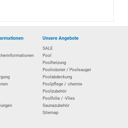
 Poolfolie mit
Einhänge
biese + zusätzliche Nut für
h die vorhandene Poolfolie an der Unterkante des
il: Kein Absetzen des Handlaufs vonnöten. Die
formationen
Unsere Angebote
SALE
cherinformationen
Pool
Poolheizung
Poolroboter / Poolsauger
rgung
Poolabdeckung
erien
Poolpflege / -chemie
g
Poolzubehör
Poolfolie / -Vlies
Leiterholme dienen. Max. Belastbarkeit: 110 kg.
lungen
Saunazubehör
Sitemap