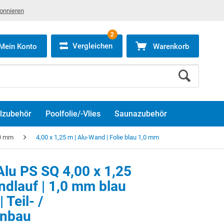
bonnieren
2
Vergleichen
Mein Konto
Warenkorb
lzubehör
Poolfolie/-Vlies
Saunazubehör
,0 mm
4,00 x 1,25 m | Alu-Wand | Folie blau 1,0 mm
lu PS SQ 4,00 x 1,25
ndlauf | 1,0 mm blau
 Teil- /
inbau