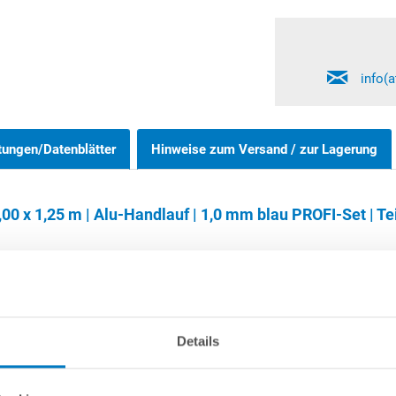
info(
tungen/Datenblätter
Hinweise zum Versand / zur Lagerung
0 x 1,25 m | Alu-Handlauf | 1,0 mm blau PROFI-Set | Te
ndpools 1,20 m, 1,25 m und 1,35 m können wahlweise frei aufgestell
Details
vonnöten. Bitte beachten Sie, dass der eingelassene Bereich des 
te - unabhängig von der Poolgröße sowie auch von der Aufstellvaria