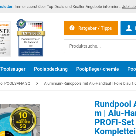
sletter:
Immer zuerst über Top-Deals und Knaller-Angebote informiert.
Jetzt a
Ratgeber / Tipps
/Poolsauger
Poolabdeckung
Poolpflege/-chemie
Poo
ool POOLSANA SQ
Aluminium-Rundpools mit Alu-Handlauf | Folie blau 1
Rundpool A
m | Alu-Ha
PROFI-Set |
Komplette