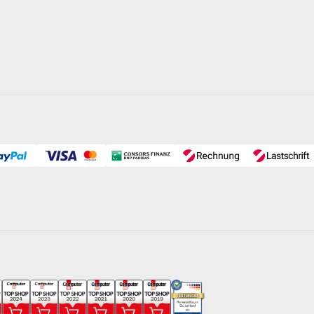
ilterkreislauf zwischen Sandfilteranlage und Einlaufdüse(n)
dfilteranlage kommende Wasser wird im Entkeimungsgerät einer
zt, wodurch fast alle Bakterien, Viren und sogar Schimmelpilze
eln kann dadurch um bis zu 80% reduziert werden. Ist das
ieb, kann sogar komplett auf Langzeitchlor verzichtet werden*.
raturen / reger Badebetrieb) können auch längere Laufzeiten notwe
nverhüter sowie gelegentliche Stoßchlorung weiterhin erforderlich.