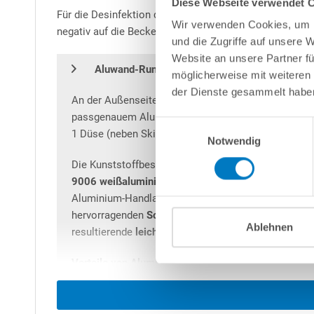
Diese Webseite verwendet 
Für die Desinfektion des Poolwassers empfehlen wir die
Wir verwenden Cookies, um I
negativ auf die Beckenwand auswirken könnte, selbst 
und die Zugriffe auf unsere 
Website an unsere Partner fü
S
Q
Aluwand-Rundbecken
uperior
uality
mit Alu
möglicherweise mit weiteren
der Dienste gesammelt habe
An der Außenseite kunststoffbeschichtete, innen sc
passgenauem Aluminium-Steckprofil für die schnell
Einwilligungsauswahl
1 Düse (neben Skimmer) bereits vorbereitet.
Notwendig
Die Kunststoffbeschichtung an der Außenseite ist 
9006 weißaluminium)
, der den Aluminium-Charakte
Aluminium-Handlauf ein besonders harmonisches Bild
hervorragenden
Schutz des darunter liegenden Alu
Ablehnen
resultierende
leicht raue Struktur
bietet eine sehr 
Vorteile von Aluminium gegenüber Stahl
: Einfacher
eine
Alu-Wand
deutlich leichter ist als eine Stahlw
Stahl bei 0,6 mm ca. 4,4 kg/m² und bei 0,8 mm ca. 5
korrosionsbeständiger als Stahl.