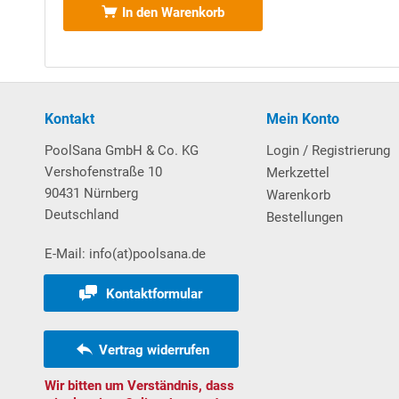
In den Warenkorb
Sehr stabiler und eleganter
Handlauf aus Aluminium
Folien mit
Keil
biese. Exkurs: Die seitliche Nut wird
Handlaufs abgeschnitten und im zweiten Schritt die 
Bodenprofilschienen sind aus stabilem Hartkunststo
Kontakt
Mein Konto
Weitere wissenswerte Informationen über unsere
S
PoolSana GmbH & Co. KG
Login / Registrierung
Vershofenstraße 10
Merkzettel
Download Vorabanleitung Aufbau Rundbecken
90431 Nürnberg
Warenkorb
Deutschland
Bestellungen
Poolleiter
E-Mail: info(at)poolsana.de
Einhänge-Leiter aus
V2A-Edelstahl
, weit ausladend 
Kunststoff-Auflagen verfügen. An der Außenseite de
Kontaktformular
Kunststoff-Einbauhülsen (im Lieferumfang enthalten
Vertrag widerrufen
UV-Entkeimungsgerät
Wir bitten um Verständnis, dass