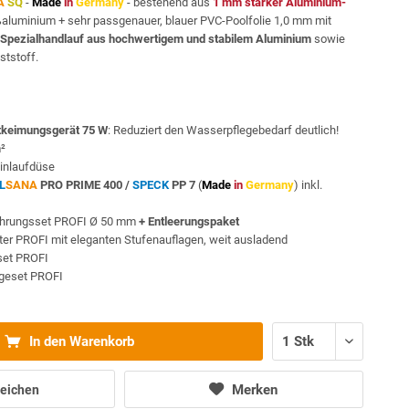
A
SQ
-
Made
in
Germany
- bestehend aus
1 mm starker Aluminium-
ßaluminium + sehr passgenauer, blauer PVC-Poolfolie 1,0 mm mit
Spezialhandlauf aus hochwertigem und stabilem Aluminium
sowie
tstoff.
keimungsgerät 75 W
: Reduziert den Wasserpflegebedarf deutlich!
m²
inlaufdüse
L
SANA
PRO PRIME 400 /
SPECK
PP 7
(
Made
in
Germany
) inkl.
ohrungsset PROFI Ø 50 mm
+ Entleerungspaket
iter PROFI mit eleganten Stufenauflagen, weit ausladend
sset PROFI
egeset PROFI
In den Warenkorb
Merken
eichen