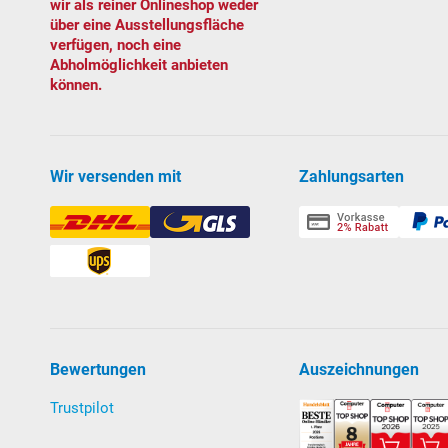
Das
POOL
SANA
UV-Entkeimungsgerät
wird in den F
wir als reiner Onlineshop weder
über eine Ausstellungsfläche
eingebunden. Das physisch gereinigte, von der San
verfügen, noch eine
hohen Dosis an kurzwelligen UV-C Strahlen ausgeset
Abholmöglichkeit anbieten
abgetötet werden. Die Zugabe von Wasserpflegemitt
können.
Entkeimungsgerät täglich mind. 8-10 Stunden in Betr
Das Ergebnis: natürlicheres, gesundes Wasser.
Technische Daten:
Wir versenden mit
Zahlungsarten
Leistung: 75 W
Gehäuse:
V4A
Edelstahl
Wellenlänge UV-C Strahlung: 253,7 nm
*Bei einer hohen Wasserbelastung (sehr hohe Tempe
aufrechtzuerhalten. pH-Regulierung, Zugabe von Alge
Bewertungen
Auszeichnungen
Download Anleitung UV-Entkeimungsgerät
Trustpilot
Filtersystem