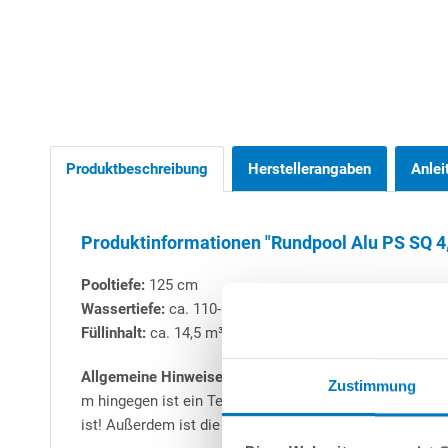
Produktbeschreibung
Herstellerangaben
Anlei
Produktinformationen "Rundpool Alu PS SQ 4,0
Pooltiefe:
125 cm
Wassertiefe:
ca. 110-115 cm
Füllinhalt:
ca. 14,5 m³
Allgemeine Hinweise zu Aluwand-Rundbecken:
Alle Ru
Zustimmung
m hingegen ist ein Teileinbau (mind. 50 cm) zwingend 
ist! Außerdem ist die Erstellung einer Beton-Bodenplat