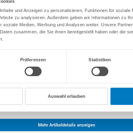
Cookies
 Verwendung von Mitteln auf Chlor- oder Aktivsauerstoffbasis. Von 
nhalte und Anzeigen zu personalisieren, Funktionen für soziale
wenn diese aus Aluminium besteht.
Website zu analysieren. Außerdem geben wir Informationen zu I
r soziale Medien, Werbung und Analysen weiter. Unsere Partner
-Kombihandlauf
Made
in
Germany
 Daten zusammen, die Sie ihnen bereitgestellt haben oder die s
n.
hutzlackierte
Aluminium-Wand mit 1 mm Stärke
. Mit
e Verbindung der Stahlwandenden. Ausschnitte für 1 Skimmer und
Präferenzen
Statistiken
in einem besonders edlen,
silbergrauen Farbton gehalten (RAL
r sehr gut widerspiegelt und dem Becken in Verbindung mit dem
 verleiht. Zusätzlich bietet die Beschichtung einen
miniums
gegenüber äußeren Einflüssen und auch die daraus
Auswahl erlauben
angenehme und hochwertig anmutende Haptik.
er und schnellerer Aufbau, da trotz der höheren Materialstärke
and.
Aluminium
hat bei 1 mm Stärke ca. 2,8 kg/m², wohingegen
Mehr Artikeldetails anzeigen
,6 kg/m² hat. Darüber hinaus ist
Aluminium