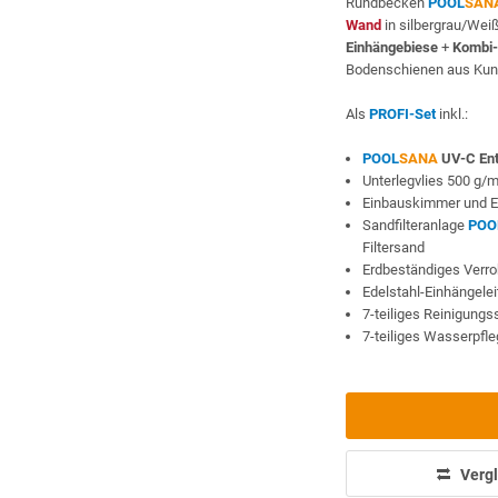
Rundbecken
POOL
SAN
Wand
in silbergrau/Wei
Einhängebiese
+
Kombi-
Bodenschienen aus Kuns
Als
PROFI-Set
inkl.:
POOL
SANA
UV-C Ent
Unterlegvlies 500 g/
Einbauskimmer und E
Sandfilteranlage
POO
Filtersand
Erdbeständiges Verr
Edelstahl-Einhängele
7-teiliges Reinigung
7-teiliges Wasserpfl
Vergl