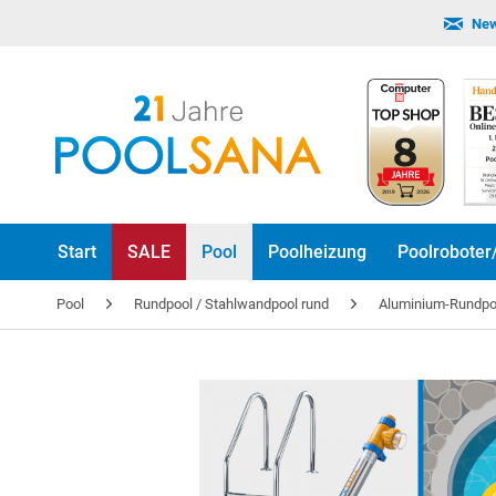
New
Start
SALE
Pool
Poolheizung
Poolroboter
Pool
Rundpool / Stahlwandpool rund
Aluminium-Rundp