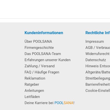
in
Kombi-Ausführung
: Passend für die im Lieferumfang enthaltene
 erst bei einem späteren Folienwechsel benötigt. Hierzu wird einfac
neue Poolfolie, die eine Keilbiese hat, in die Nut eingehängt. Vorte
ff.
Kundeninformationen
Rechtliche In
Q-Stahlwandbecken
.
Über POOLSANA
Impressum
Firmengeschichte
AGB / Verbrau
Das POOLSANA-Team
Widerrufsrecht
Erfahrungen unserer Kunden
Datenschutz
Zahlung / Versand
Hinweis Entso
FAQ / Häufige Fragen
Altgeräte/Batt
und mit 3 Trittstufen, die jeweils über 2 elegante schwarze
Reklamation
Streitbeilegun
s Schwimmbads erfolgt die Befestigung der Poolleiter mittels
Ratgeber
Barrierefreiheit
), welche ebenerdig einzementiert werden und als Aufnahme für die 
Anleitungen
Cookie-Einstel
Leitfäden
Deine Karriere bei
POOL
SANA
!