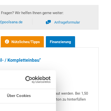
Fragen? Wir helfen Ihnen gerne weiter:
at)poolsana.de
Anfrageformular
Nützliches/Tipps
Finanzierung
il- / Kompletteinbau"
t oder teilweise bzw. ganz eingebaut werden. Bei 1,50
Über Cookies
Schwimmbeckens stets mit Magerbeton zu hinterfüllen
nte - immer zu empfehlen.