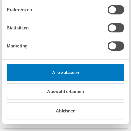
7-teiliges Wasserpflegeset PROFI
Präferenzen
In den Warenkorb
Statistiken
Merken
Vergleichen
Marketing
Fragen? Wir helfen Ihnen gerne weiter:
info(at)poolsana.de
Anfrageformular
Alle zulassen
Auswahl erlauben
Produktbeschreibung
Ablehnen
Anleitungen/Datenblätter