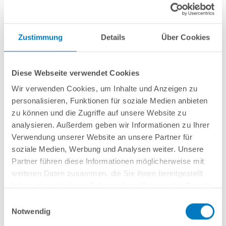
Zustimmung
Details
Über Cookies
Rundbecken
POOL
SANA
SQ
-
Made
in
Germany
- bestehend aus
1 mm
starker Aluminium-Wand
in silbergrau/Weißaluminium + sehr passgenauer,
Diese Webseite verwendet Cookies
blauer PVC-Poolfolie 1,0 mm mit
Einhängebiese
+
Kombi-Spezialhandlauf
Wir verwenden Cookies, um Inhalte und Anzeigen zu
aus hochwertigem und stabilem Aluminium
sowie Bodenschienen aus
Kunststoff.
personalisieren, Funktionen für soziale Medien anbieten
zu können und die Zugriffe auf unsere Website zu
Als
PROFI-Set
inkl.:
analysieren. Außerdem geben wir Informationen zu Ihrer
Verwendung unserer Website an unsere Partner für
POOL
SANA
UV-C Entkeimungsgerät 75 W
: Reduziert den
soziale Medien, Werbung und Analysen weiter. Unsere
Wasserpflegebedarf deutlich!
Unterlegvlies 500 g/m²
Partner führen diese Informationen möglicherweise mit
Einbauskimmer und Einlaufdüse
weiteren Daten zusammen, die Sie ihnen bereitgestellt
Sandfilteranlage
POOL
SANA
PRO PRIME 400 /
SPECK
PP 7
(
Made
in
haben oder die sie im Rahmen Ihrer Nutzung der Dienste
Germany
) inkl. Filtersand
gesammelt haben.
Einwilligungsauswahl
Schlauchset PROFI Ø 38 mm
Notwendig
Edelstahl-Hochbeckenleiter Comfort; einseitig kürzbar
7-teiliges Reinigungsset PROFI