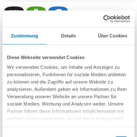
Zustimmung
Details
Über Cookies
Rundbecken
POOL
SANA
HQ
-
Made
in
Germany
- bestehend aus
1 mm
starker Aluminium-Wand
in silbergrau/Weißaluminium + sehr passgenauer,
grauer PVC-Poolfolie 0,8 mm mit
Einhängebiese
+
Kombi-Spezialhandlauf
aus hochwertigem und stabilem Aluminium
sowie Bodenschienen aus
Diese Webseite verwendet Cookies
Kunststoff.
Wir verwenden Cookies, um Inhalte und Anzeigen zu
Als
PROFI-Set
inkl.:
personalisieren, Funktionen für soziale Medien anbieten
zu können und die Zugriffe auf unsere Website zu
POOL
SANA
UV-C Entkeimungsgerät 75 W
: Reduziert den
analysieren. Außerdem geben wir Informationen zu Ihrer
Wasserpflegebedarf deutlich!
Verwendung unserer Website an unsere Partner für
Unterlegvlies 500 g/m²
Einbauskimmer und Einlaufdüse
soziale Medien, Werbung und Analysen weiter. Unsere
Sandfilteranlage
POOL
SANA
PRO PRIME 400 /
SPECK
PP 7
(
Made
in
Partner führen diese Informationen möglicherweise mit
Germany
) inkl. Filtersand
weiteren Daten zusammen, die Sie ihnen bereitgestellt
Erdbeständiges Verrohrungsset PROFI Ø 50 mm
+ Entleerungspaket
haben oder die sie im Rahmen Ihrer Nutzung der Dienste
Edelstahl-Einhängeleiter PROFI mit eleganten Stufenauflagen, weit
gesammelt haben.
ausladend
Einwilligungsauswahl